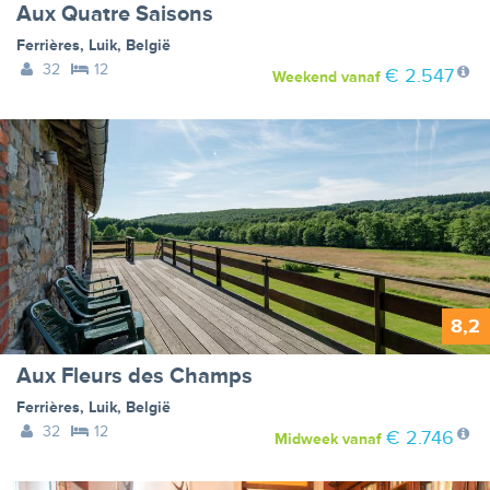
Aux Quatre Saisons
Ferrières
,
Luik
,
België
32
12
€ 2.547
Weekend
vanaf
8,2
Aux Fleurs des Champs
Ferrières
,
Luik
,
België
32
12
€ 2.746
Midweek
vanaf