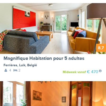
8,7
Magnifique Habitation pour 5 adultes
Ferrières
,
Luik
,
België
4
2
€ 470
Midweek
vanaf