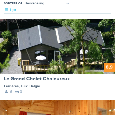
SORTEER OP
Lijst
8,9
Le Grand Chalet Chaleureux
Ferrières
,
Luik
,
België
6
3