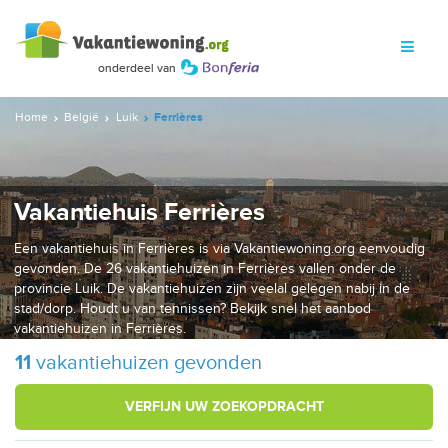
Home
België
Luik
Ferrières
Vakantiehuis Ferrières
Een vakantiehuis in Ferrières is via Vakantiewoning.org eenvoudig
gevonden. De 26 vakantiehuizen in Ferrières vallen onder de
provincie Luik. De vakantiehuizen zijn veelal gelegen nabij in de
stad/dorp. Houdt u van tennissen? Bekijk snel het aanbod
vakantiehuizen in Ferrières.
11
vakantiehuizen gevonden
VERFIJN UW ZOEKOPDRACHT