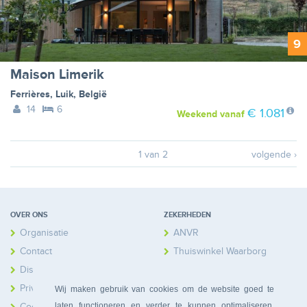
9
Maison Limerik
Ferrières
,
Luik
,
België
14
6
€ 1.081
Weekend
vanaf
1 van 2
volgende ›
OVER ONS
ZEKERHEDEN
Organisatie
ANVR
Contact
Thuiswinkel Waarborg
Disclaimer
Calamiteitenfonds
Privacy
Wij maken gebruik van cookies om de website goed te
laten functioneren en verder te kunnen optimaliseren.
Cookies