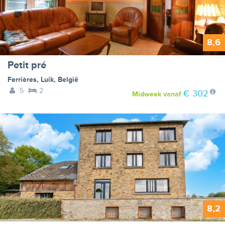
8,6
Petit pré
Ferrières
,
Luik
,
België
5
2
€ 302
Midweek
vanaf
8,2