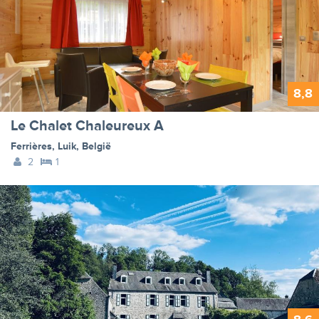
8,8
Le Chalet Chaleureux A
Ferrières
,
Luik
,
België
2
1