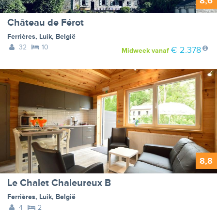
8,6
Château de Férot
Ferrières
,
Luik
,
België
32
10
€ 2.378
Midweek
vanaf
8,8
Le Chalet Chaleureux B
Ferrières
,
Luik
,
België
4
2