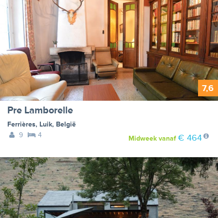
7,6
Pre Lamborelle
Ferrières
,
Luik
,
België
9
4
€ 464
Midweek
vanaf