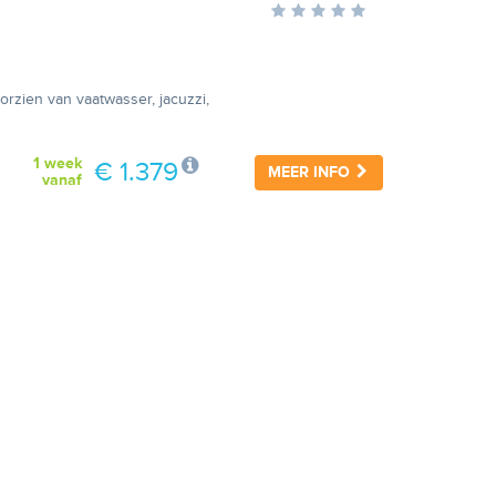
orzien van vaatwasser, jacuzzi,
1 week
€ 1.379
MEER INFO
vanaf