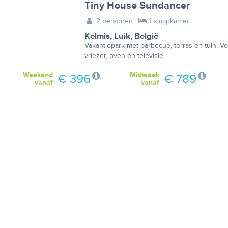
Tiny House Sundancer
2 personen
1 slaapkamer
Kelmis
,
Luik
,
België
Vakantiepark met barbecue, terras en tuin. Vo
vriezer, oven en televisie.
Weekend
Midweek
€ 396
€ 789
vanaf
vanaf