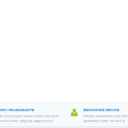
100% PRIJSGARANTIE
BEKROONDE SERVICE
Al onze prijzen komen direct van onze
Klanten beoordelen ons met
verhuurders: altijd de laagste prijs!
gemiddeld cijfer van een 9.