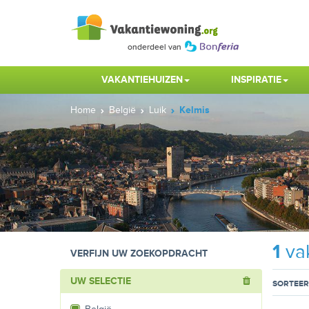
VAKANTIEHUIZEN
INSPIRATIE
Home
België
Luik
Kelmis
1
vak
VERFIJN UW ZOEKOPDRACHT
UW SELECTIE
SORTEER