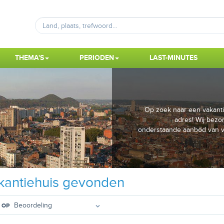
THEMA'S
PERIODEN
LAST-MINUTES
Op zoek naar een vakantie
adres! Wij bezor
onderstaande aanbod van va
antiehuis gevonden
 OP