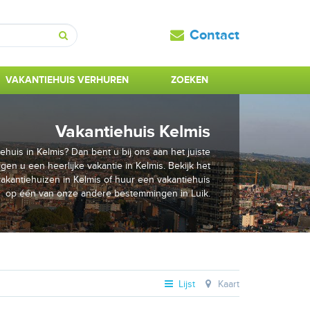
Contact
Zoeken
VAKANTIEHUIS VERHUREN
ZOEKEN
Vakantiehuis Kelmis
huis in Kelmis? Dan bent u bij ons aan het juiste
gen u een heerlijke vakantie in Kelmis. Bekijk het
kantiehuizen in Kelmis of huur een vakantiehuis
op één van onze andere bestemmingen in Luik.
Lijst
Kaart