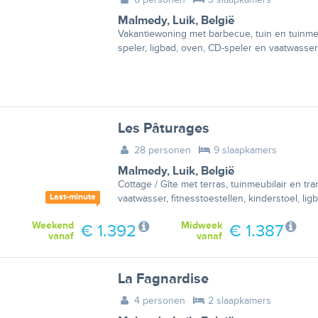
Malmedy
,
Luik
,
België
Vakantiewoning met barbecue, tuin en tuinme
speler, ligbad, oven, CD-speler en vaatwasser
Les Pâturages
28 personen
9 slaapkamers
Malmedy
,
Luik
,
België
Cottage / Gîte met terras, tuinmeubilair en tr
Last-minute
vaatwasser, fitnesstoestellen, kinderstoel, li
Weekend
Midweek
€ 1.392
€ 1.387
vanaf
vanaf
La Fagnardise
4 personen
2 slaapkamers