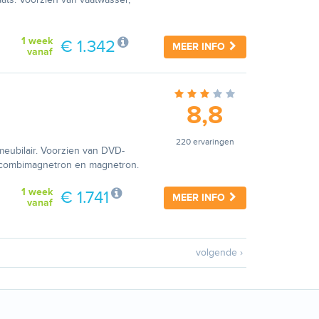
1 week
€ 1.342
MEER INFO
vanaf
8,8
220 ervaringen
meubilair. Voorzien van DVD-
e, combimagnetron en magnetron.
1 week
€ 1.741
MEER INFO
vanaf
volgende ›