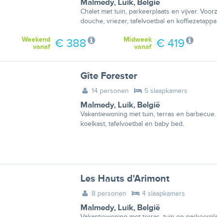
Malmedy
,
Luik
,
België
Chalet met tuin, parkeerplaats en vijver. Voo
douche, vriezer, tafelvoetbal en koffiezetappa
Weekend
Midweek
€ 388
€ 419
vanaf
vanaf
Gîte Forester
14 personen
5 slaapkamers
Malmedy
,
Luik
,
België
Vakantiewoning met tuin, terras en barbecue. V
koelkast, tafelvoetbal en baby bed.
Les Hauts d'Arimont
8 personen
4 slaapkamers
Malmedy
,
Luik
,
België
Vakantiewoning met terras, tuin en parkeerpl