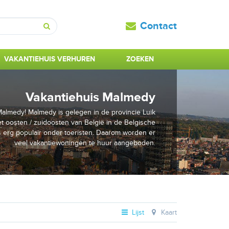
Contact
Zoeken
VAKANTIEHUIS VERHUREN
ZOEKEN
Vakantiehuis Malmedy
Malmedy! Malmedy is gelegen in de provincie Luik
 het oosten / zuidoosten van België in de Belgische
s erg populair onder toeristen. Daarom worden er
veel vakantiewoningen te huur aangeboden.
Lijst
Kaart