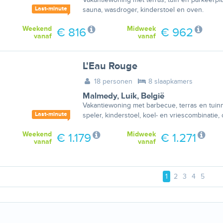
Last-minute
sauna, wasdroger, kinderstoel en oven.
Weekend
Midweek
€ 816
€ 962
vanaf
vanaf
L'Eau Rouge
18 personen
8 slaapkamers
Malmedy
,
Luik
,
België
Vakantiewoning met barbecue, terras en tuin
Last-minute
speler, kinderstoel, koel- en vriescombinati
Weekend
Midweek
€ 1.179
€ 1.271
vanaf
vanaf
1
2
3
4
5