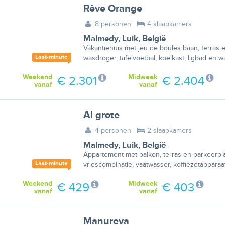
Rêve Orange
8 personen
4 slaapkamers
Malmedy
,
Luik
,
België
Vakantiehuis met jeu de boules baan, terras e
Last-minute
wasdroger, tafelvoetbal, koelkast, ligbad en 
Weekend
Midweek
€ 2.301
€ 2.404
vanaf
vanaf
Al grote
4 personen
2 slaapkamers
Malmedy
,
Luik
,
België
Appartement met balkon, terras en parkeerpla
Last-minute
vriescombinatie, vaatwasser, koffiezetapparaat
Weekend
Midweek
€ 429
€ 403
vanaf
vanaf
Manureva