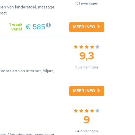
131 ervaringen
rzien van kinderstoel, massage
raat.
1 week
€ 585
MEER INFO
vanaf
9,3
35 ervaringen
oorzien van internet, biljart,
MEER INFO
9
64 ervaringen
aats. Voorzien van vaatwasser,