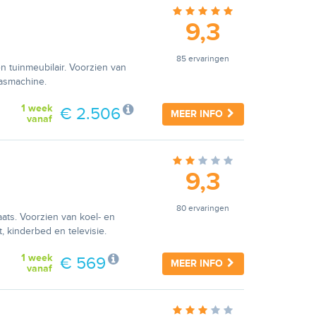
9,3
85 ervaringen
n tuinmeubilair. Voorzien van
wasmachine.
1 week
€ 2.506
MEER INFO
vanaf
9,3
80 ervaringen
ats. Voorzien van koel- en
, kinderbed en televisie.
1 week
€ 569
MEER INFO
vanaf