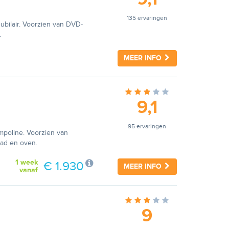
135 ervaringen
ubilair. Voorzien van DVD-
.
MEER INFO
9,1
95 ervaringen
ampoline. Voorzien van
gbad en oven.
1 week
€ 1.930
MEER INFO
vanaf
9