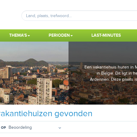
THEMA'S
PERIODEN
LAST-MINUTES
Een vakantiehuis huren in 
in België. Dit ligt in
Ardennen. Deze plaats i
akantiehuizen gevonden
 OP