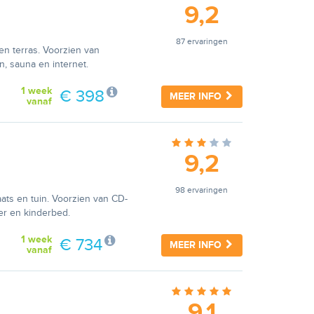
9,2
87 ervaringen
en terras. Voorzien van
n, sauna en internet.
1 week
€ 398
MEER INFO
vanaf
9,2
98 ervaringen
aats en tuin. Voorzien van CD-
ler en kinderbed.
1 week
€ 734
MEER INFO
vanaf
9,1