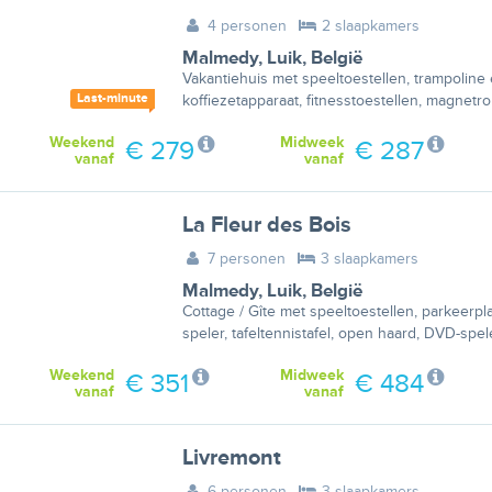
4 personen
2 slaapkamers
Malmedy
,
Luik
,
België
Vakantiehuis met speeltoestellen, trampoline 
Last-minute
koffiezetapparaat, fitnesstoestellen, magnetro
Weekend
Midweek
€ 279
€ 287
vanaf
vanaf
La Fleur des Bois
7 personen
3 slaapkamers
Malmedy
,
Luik
,
België
Cottage / Gîte met speeltoestellen, parkeerpl
speler, tafeltennistafel, open haard, DVD-spe
Weekend
Midweek
€ 351
€ 484
vanaf
vanaf
Livremont
6 personen
3 slaapkamers