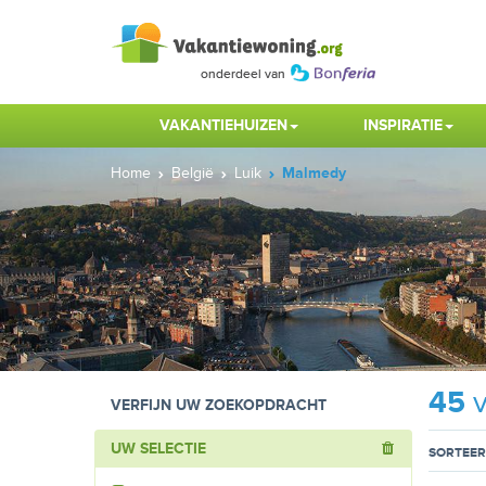
VAKANTIEHUIZEN
INSPIRATIE
Home
België
Luik
Malmedy
45
v
VERFIJN UW ZOEKOPDRACHT
UW SELECTIE
SORTEER