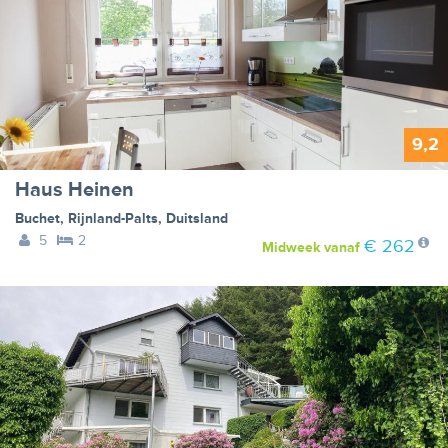
9,2
Haus Heinen
Buchet
,
Rijnland-Palts
,
Duitsland
5
2
€ 262
Midweek
vanaf