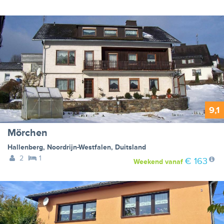
9,1
Mörchen
Hallenberg
,
Noordrijn-Westfalen
,
Duitsland
2
1
€ 163
Weekend
vanaf