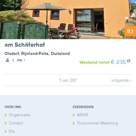
9,1
am Schäferhof
Olsdorf
,
Rijnland-Palts
,
Duitsland
4
1
€ 235
Weekend
vanaf
1 van 287
volgende ›
OVER ONS
ZEKERHEDEN
Organisatie
ANVR
Contact
Thuiswinkel Waarborg
Disclaimer
Calamiteitenfonds