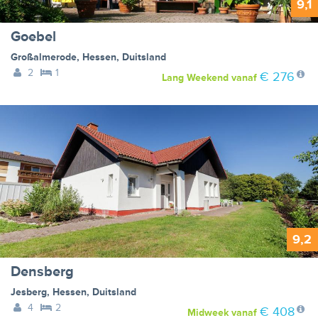
9,1
Goebel
Großalmerode
,
Hessen
,
Duitsland
2
1
€ 276
Lang Weekend
vanaf
9,2
Densberg
Jesberg
,
Hessen
,
Duitsland
4
2
€ 408
Midweek
vanaf