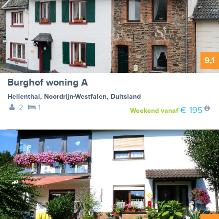
9,1
Burghof woning A
Hellenthal
,
Noordrijn-Westfalen
,
Duitsland
2
1
€ 195
Weekend
vanaf