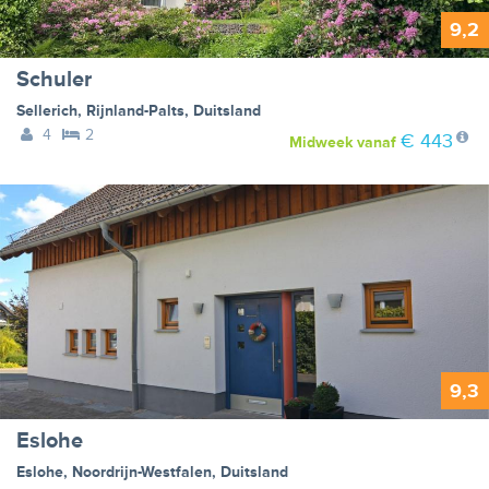
9,2
Schuler
Sellerich
,
Rijnland-Palts
,
Duitsland
4
2
€ 443
Midweek
vanaf
9,3
Eslohe
Eslohe
,
Noordrijn-Westfalen
,
Duitsland