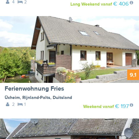
4
2
€ 406
Lang Weekend
vanaf
9,1
Ferienwohnung Fries
Üxheim
,
Rijnland-Palts
,
Duitsland
2
1
€ 197
Weekend
vanaf