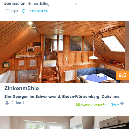
SORTEER OP
Lijst
Last-minute
9,5
Zinkenmühle
Sint Georgen im Schwarzwald
,
Baden-Württemberg
,
Duitsland
2
1
€ 466
Midweek
vanaf