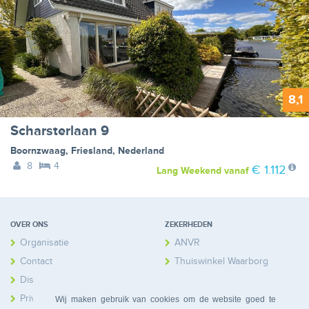
8,1
Scharsterlaan 9
Boornzwaag
,
Friesland
,
Nederland
8
4
€ 1.112
Lang Weekend
vanaf
OVER ONS
ZEKERHEDEN
Organisatie
ANVR
Contact
Thuiswinkel Waarborg
Disclaimer
Calamiteitenfonds
Privacy
Wij maken gebruik van cookies om de website goed te