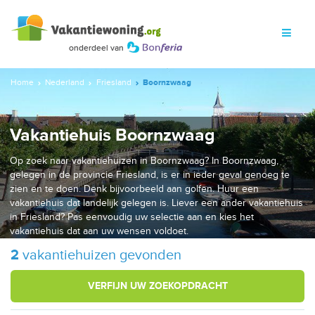
Home
Nederland
Friesland
Boornzwaag
Vakantiehuis Boornzwaag
Op zoek naar vakantiehuizen in Boornzwaag? In Boornzwaag,
gelegen in de provincie Friesland, is er in ieder geval genoeg te
zien en te doen. Denk bijvoorbeeld aan golfen. Huur een
vakantiehuis dat landelijk gelegen is. Liever een ander vakantiehuis
in Friesland? Pas eenvoudig uw selectie aan en kies het
vakantiehuis dat aan uw wensen voldoet.
2
vakantiehuizen gevonden
VERFIJN UW ZOEKOPDRACHT