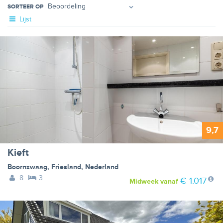
SORTEER OP
Lijst
9,7
Kieft
Boornzwaag
,
Friesland
,
Nederland
8
3
€ 1.017
Midweek
vanaf