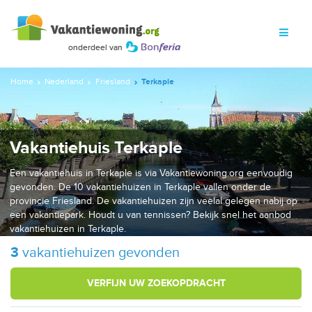
Home
Nederland
Friesland
Terkaple
Vakantiehuis Terkaple
Een vakantiehuis in Terkaple is via Vakantiewoning.org eenvoudig
gevonden. De 10 vakantiehuizen in Terkaple vallen onder de
provincie Friesland. De vakantiehuizen zijn veelal gelegen nabij op
een vakantiepark. Houdt u van tennissen? Bekijk snel het aanbod
vakantiehuizen in Terkaple.
3
vakantiehuizen gevonden
VERFIJN UW ZOEKOPDRACHT