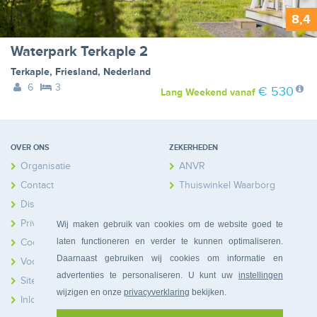
8,4
Waterpark Terkaple 2
Terkaple
,
Friesland
,
Nederland
6
3
€ 530
Lang Weekend
vanaf
OVER ONS
ZEKERHEDEN
Organisatie
ANVR
Contact
Thuiswinkel Waarborg
Disclaimer
Calamiteitenfonds
Privacy
Wij maken gebruik van cookies om de website goed te
laten functioneren en verder te kunnen optimaliseren.
Cookies
Daarnaast gebruiken wij cookies om informatie en
Voorwaarden
advertenties te personaliseren. U kunt uw
instellingen
Sitemap
wijzigen en onze
privacyverklaring
bekijken.
Inloggen Huiseigenaren