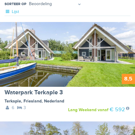
SORTEER OP
Lijst
8,5
Waterpark Terkaple 3
Terkaple
,
Friesland
,
Nederland
6
3
€ 592
Lang Weekend
vanaf