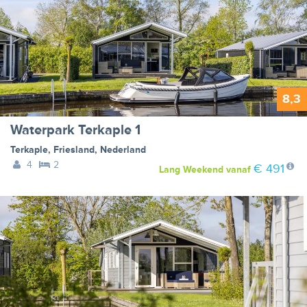
8,3
Waterpark Terkaple 1
Terkaple
,
Friesland
,
Nederland
4
2
€ 491
Lang Weekend
vanaf