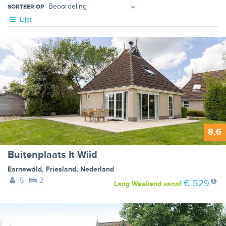
SORTEER OP
Lijst
8,6
Buitenplaats It Wiid
Earnewâld
,
Friesland
,
Nederland
5
2
€ 529
Lang Weekend
vanaf