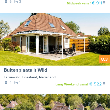
6
3
€ 911
Midweek
vanaf
8,3
Buitenplaats It Wiid
Earnewâld
,
Friesland
,
Nederland
4
1
€ 522
Lang Weekend
vanaf