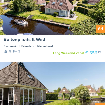
8,1
Buitenplaats It Wiid
Earnewâld
,
Friesland
,
Nederland
8
3
€ 656
Lang Weekend
vanaf