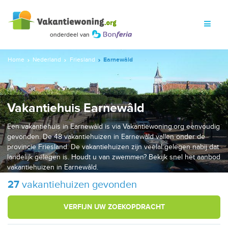
Home
Nederland
Friesland
Earnewâld
Vakantiehuis Earnewâld
Een vakantiehuis in Earnewâld is via Vakantiewoning.org eenvoudig
gevonden. De 48 vakantiehuizen in Earnewâld vallen onder de
provincie Friesland. De vakantiehuizen zijn veelal gelegen nabij dat
landelijk gelegen is. Houdt u van zwemmen? Bekijk snel het aanbod
vakantiehuizen in Earnewâld.
27
vakantiehuizen gevonden
VERFIJN UW ZOEKOPDRACHT