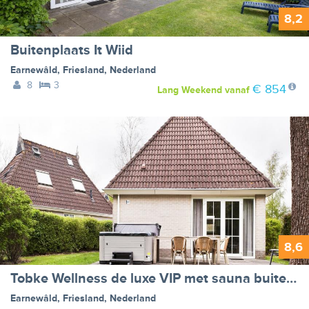
8,2
Buitenplaats It Wiid
Earnewâld
,
Friesland
,
Nederland
8
3
€ 854
Lang Weekend
vanaf
8,6
Tobke Wellness de luxe VIP met sauna buitenspa
Earnewâld
,
Friesland
,
Nederland