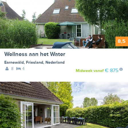
8,5
Wellness aan het Water
Earnewâld
,
Friesland
,
Nederland
8
4
€ 875
Midweek
vanaf