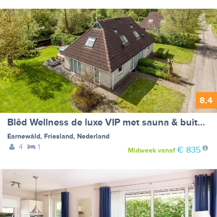
8,4
Blêd Wellness de luxe VIP met sauna & buitenspa
Earnewâld
,
Friesland
,
Nederland
4
1
€ 835
Midweek
vanaf