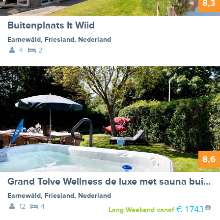
8,3
Buitenplaats It Wiid
Earnewâld
,
Friesland
,
Nederland
4
2
8,6
Grand Tolve Wellness de luxe met sauna buitenspa & sloep
Earnewâld
,
Friesland
,
Nederland
12
4
€ 1.743
Lang Weekend
vanaf