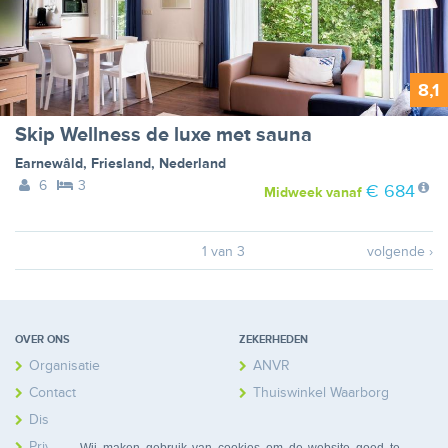
8,1
Skip Wellness de luxe met sauna
Earnewâld
,
Friesland
,
Nederland
6
3
€ 684
Midweek
vanaf
1 van 3
volgende ›
OVER ONS
ZEKERHEDEN
Organisatie
ANVR
Contact
Thuiswinkel Waarborg
Disclaimer
Calamiteitenfonds
Privacy
Wij maken gebruik van cookies om de website goed te