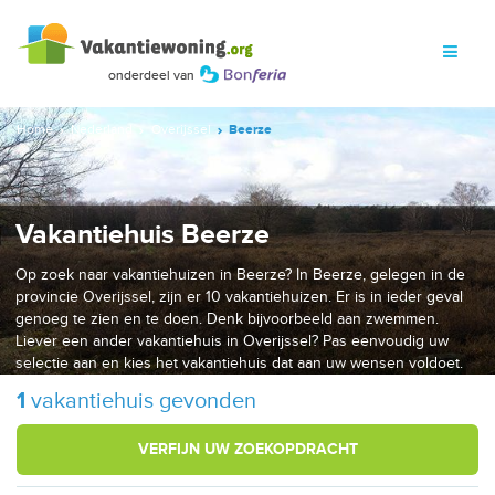
Home
Nederland
Overijssel
Beerze
Vakantiehuis Beerze
Op zoek naar vakantiehuizen in Beerze? In Beerze, gelegen in de
provincie Overijssel, zijn er 10 vakantiehuizen. Er is in ieder geval
genoeg te zien en te doen. Denk bijvoorbeeld aan zwemmen.
Liever een ander vakantiehuis in Overijssel? Pas eenvoudig uw
selectie aan en kies het vakantiehuis dat aan uw wensen voldoet.
1
vakantiehuis gevonden
VERFIJN UW ZOEKOPDRACHT