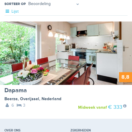
SORTEER OP
Lijst
8,8
Dapama
Beerze
,
Overijssel
,
Nederland
6
3
€ 333
Midweek
vanaf
OVER ONS
ZEKERHEDEN