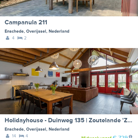
Campanula 211
Enschede
,
Overijssel
,
Nederland
4
2
Holidayhouse - Duinweg 135 | Zoutelande 'Zonnevylle'
Enschede
,
Overijssel
,
Nederland
14
4
€ 729