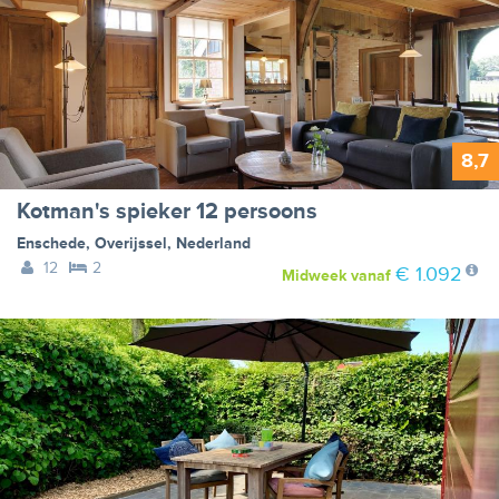
8,7
Kotman's spieker 12 persoons
Enschede
,
Overijssel
,
Nederland
12
2
€ 1.092
Midweek
vanaf