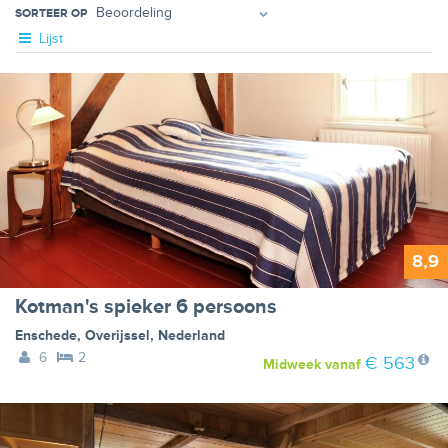
SORTEER OP
Lijst
8,9
Kotman's spieker 6 persoons
Enschede
,
Overijssel
,
Nederland
6
2
€ 563
Midweek
vanaf