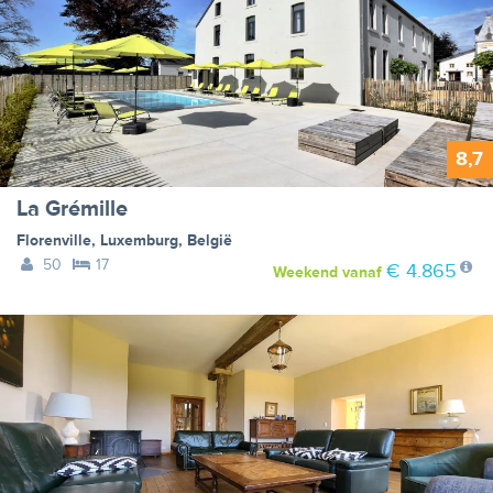
8,7
La Grémille
Florenville
,
Luxemburg
,
België
50
17
€ 4.865
Weekend
vanaf