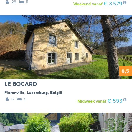
29
11
€ 3.579
Weekend
vanaf
8,5
LE BOCARD
Florenville
,
Luxemburg
,
België
6
3
€ 593
Midweek
vanaf