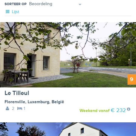
SORTEER OP
Lijst
9
Le Tilleul
Florenville
,
Luxemburg
,
België
2
1
€ 232
Weekend
vanaf