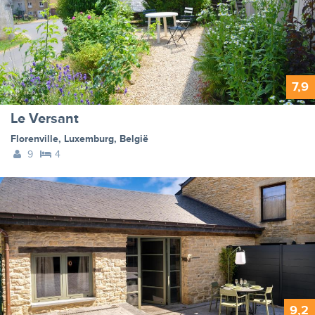
7,9
Le Versant
Florenville
,
Luxemburg
,
België
9
4
9,2