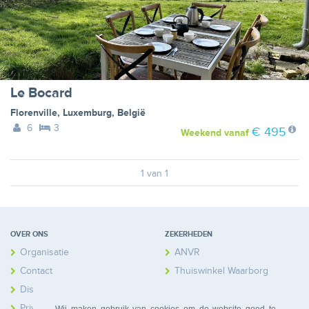
Le Bocard
Florenville
,
Luxemburg
,
België
6
3
€ 495
Weekend
vanaf
1 van 1
OVER ONS
ZEKERHEDEN
Organisatie
ANVR
Contact
Thuiswinkel Waarborg
Disclaimer
Calamiteitenfonds
Privacy
Wij maken gebruik van cookies om de website goed te