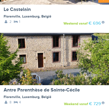
Le Castelain
Florenville
,
Luxemburg
,
België
2
1
€ 696
Weekend
vanaf
Antre Parenthèse de Sainte-Cécile
Florenville
,
Luxemburg
,
België
8
4
€ 729
Weekend
vanaf