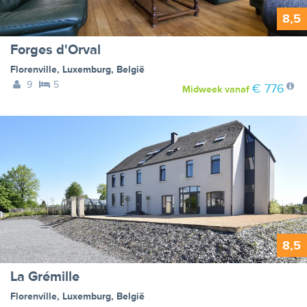
8,5
Forges d'Orval
Florenville
,
Luxemburg
,
België
9
5
€ 776
Midweek
vanaf
8,5
La Grémille
Florenville
,
Luxemburg
,
België