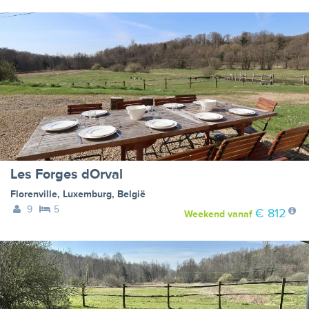
Les Forges dOrval
Florenville
,
Luxemburg
,
België
9
5
€ 812
Weekend
vanaf