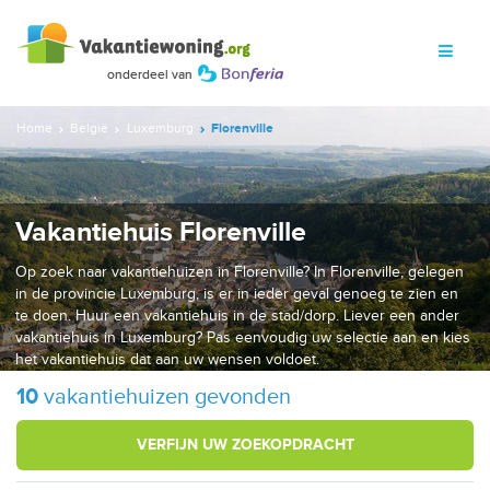
Home
België
Luxemburg
Florenville
Vakantiehuis Florenville
Op zoek naar vakantiehuizen in Florenville? In Florenville, gelegen
in de provincie Luxemburg, is er in ieder geval genoeg te zien en
te doen. Huur een vakantiehuis in de stad/dorp. Liever een ander
vakantiehuis in Luxemburg? Pas eenvoudig uw selectie aan en kies
het vakantiehuis dat aan uw wensen voldoet.
10
vakantiehuizen gevonden
VERFIJN UW ZOEKOPDRACHT