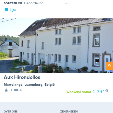
SORTEER OP
Lijst
9
Aux Hirondelles
Martelange
,
Luxemburg
,
België
9
4
€ 394
Weekend
vanaf
OVER ONS
ZEKERHEDEN