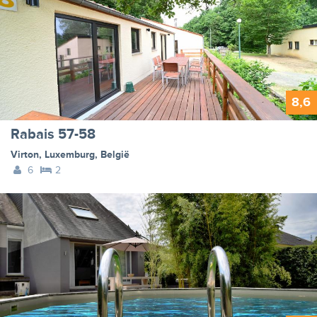
8,6
Rabais 57-58
Virton
,
Luxemburg
,
België
6
2