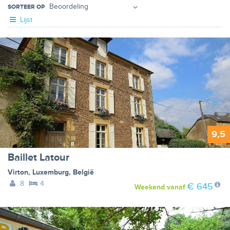
SORTEER OP
Lijst
9,5
Baillet Latour
Virton
,
Luxemburg
,
België
8
4
€ 645
Weekend
vanaf