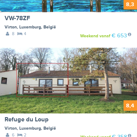
8,3
VW-78ZF
Virton
,
Luxemburg
,
België
8
4
€ 653
Weekend
vanaf
8,4
Refuge du Loup
Virton
,
Luxemburg
,
België
6
2
€ 358