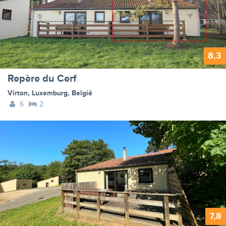
8,3
Repère du Cerf
Virton
,
Luxemburg
,
België
6
2
7,8