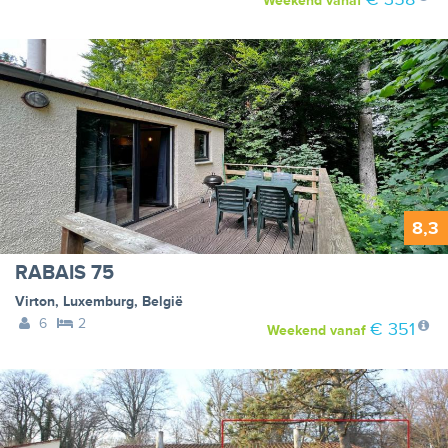
Weekend
vanaf
8,3
RABAIS 75
Virton
,
Luxemburg
,
België
6
2
€ 351
Weekend
vanaf