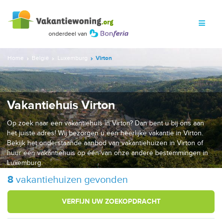
Home
België
Luxemburg
Virton
Vakantiehuis Virton
Op zoek naar een vakantiehuis in Virton? Dan bent u bij ons aan
het juiste adres! Wij bezorgen u een heerlijke vakantie in Virton.
Bekijk het onderstaande aanbod van vakantiehuizen in Virton of
huur een vakantiehuis op één van onze andere bestemmingen in
Luxemburg.
8
vakantiehuizen gevonden
VERFIJN UW ZOEKOPDRACHT