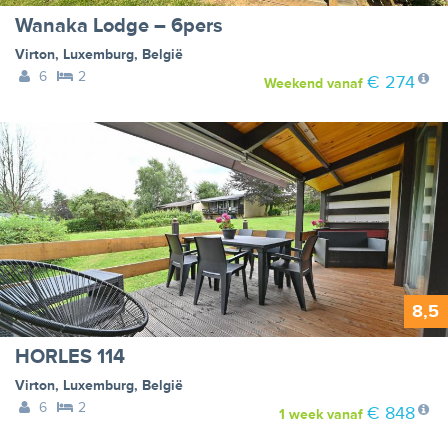
Wanaka Lodge – 6pers
Virton
,
Luxemburg
,
België
6
2
€ 274
Weekend
vanaf
8,5
HORLES 114
Virton
,
Luxemburg
,
België
6
2
€ 848
1 week
vanaf