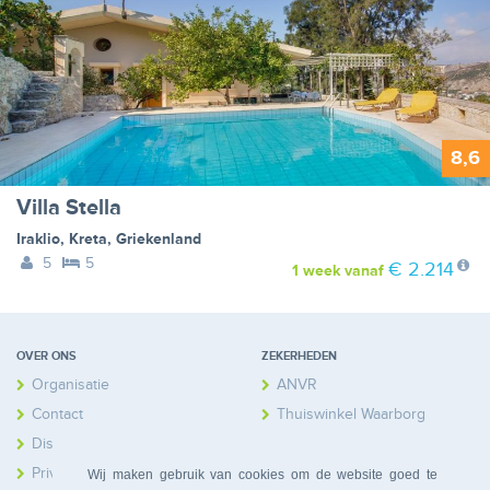
8,6
Villa Stella
Iraklio
,
Kreta
,
Griekenland
5
5
€ 2.214
1 week
vanaf
OVER ONS
ZEKERHEDEN
Organisatie
ANVR
Contact
Thuiswinkel Waarborg
Disclaimer
Calamiteitenfonds
Privacy
Wij maken gebruik van cookies om de website goed te