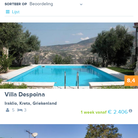
SORTEER OP
Lijst
8,4
Villa Despoina
Iraklio
,
Kreta
,
Griekenland
5
3
€ 2.406
1 week
vanaf