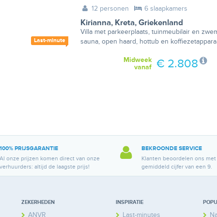
12 personen
6 slaapkamers
Kirianna
,
Kreta
,
Griekenland
Villa met parkeerplaats, tuinmeubilair en zw
Last-minute
sauna, open haard, hottub en koffiezetappara
Midweek
€ 2.808
vanaf
100% PRIJSGARANTIE
BEKROONDE SERVICE
Al onze prijzen komen direct van onze
Klanten beoordelen ons met
verhuurders: altijd de laagste prijs!
gemiddeld cijfer van een 9.
ZEKERHEDEN
INSPIRATIE
POPU
ANVR
Last-minutes
Na