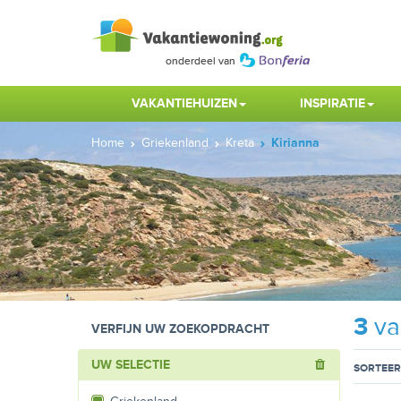
VAKANTIEHUIZEN
INSPIRATIE
Home
Griekenland
Kreta
Kirianna
3
va
VERFIJN UW ZOEKOPDRACHT
UW SELECTIE
SORTEER