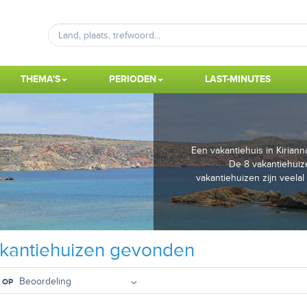
THEMA'S
PERIODEN
LAST-MINUTES
Een vakantiehuis in Kirian
De 8 vakantiehuize
vakantiehuizen zijn veelal 
kantiehuizen gevonden
 OP