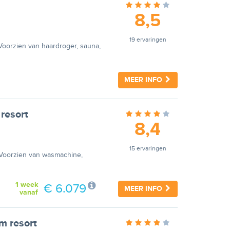
8,5
19 ervaringen
 Voorzien van haardroger, sauna,
MEER INFO
resort
8,4
15 ervaringen
r. Voorzien van wasmachine,
1 week
€ 6.079
MEER INFO
vanaf
m resort