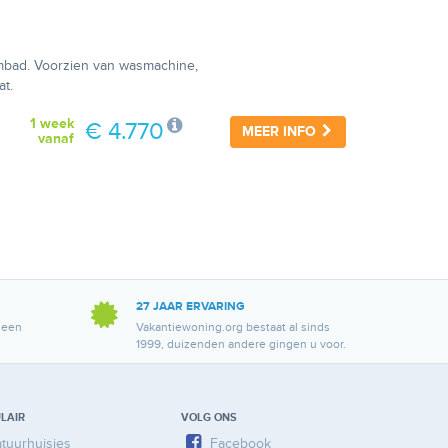
embad. Voorzien van wasmachine,
at.
1 week
€ 4.770
MEER INFO
vanaf
27 JAAR ERVARING
 een
Vakantiewoning.org bestaat al sinds
1999, duizenden andere gingen u voor.
LAIR
VOLG ONS
tuurhuisjes
Facebook