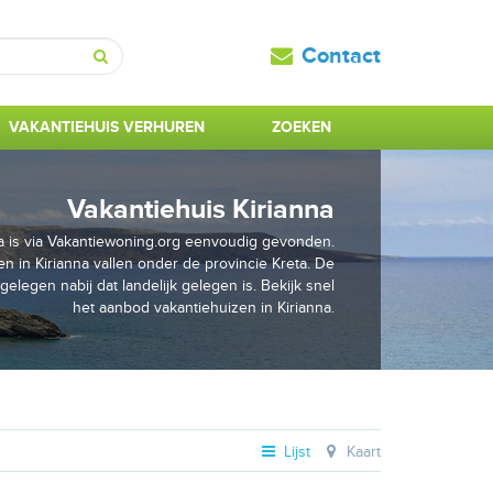
Contact
Zoeken
VAKANTIEHUIS VERHUREN
ZOEKEN
Vakantiehuis Kirianna
na is via Vakantiewoning.org eenvoudig gevonden.
n in Kirianna vallen onder de provincie Kreta. De
gelegen nabij dat landelijk gelegen is. Bekijk snel
het aanbod vakantiehuizen in Kirianna.
Lijst
Kaart