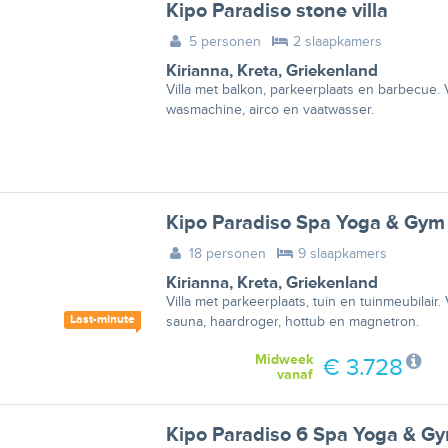
Kipo Paradiso stone villa
5 personen
2 slaapkamers
Kirianna
,
Kreta
,
Griekenland
Villa met balkon, parkeerplaats en barbecue.
wasmachine, airco en vaatwasser.
Kipo Paradiso Spa Yoga & Gym 
18 personen
9 slaapkamers
Kirianna
,
Kreta
,
Griekenland
Villa met parkeerplaats, tuin en tuinmeubilai
Last-minute
sauna, haardroger, hottub en magnetron.
Midweek
€ 3.728
vanaf
Kipo Paradiso 6 Spa Yoga & Gy