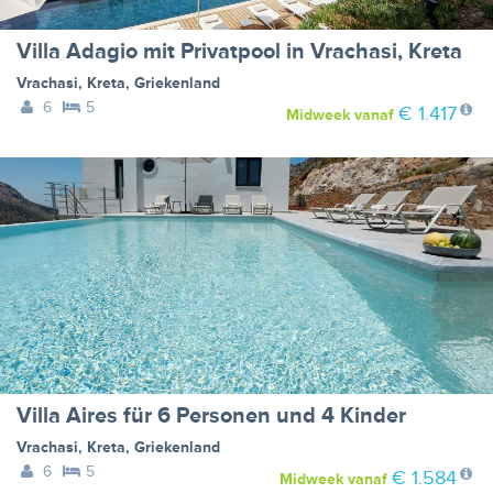
Villa Adagio mit Privatpool in Vrachasi, Kreta
Vrachasi
,
Kreta
,
Griekenland
6
5
€ 1.417
Midweek
vanaf
Villa Aires für 6 Personen und 4 Kinder
Vrachasi
,
Kreta
,
Griekenland
6
5
€ 1.584
Midweek
vanaf