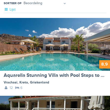
SORTEER OP
Lijst
8,9
Aquarella Stunning Villa with Pool Steps to Sea
Vrachasi
,
Kreta
,
Griekenland
12
6