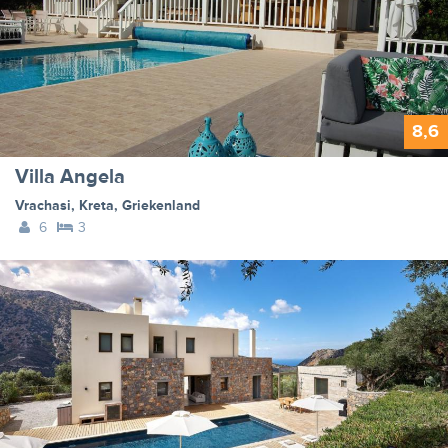
8,6
Villa Angela
Vrachasi
,
Kreta
,
Griekenland
6
3