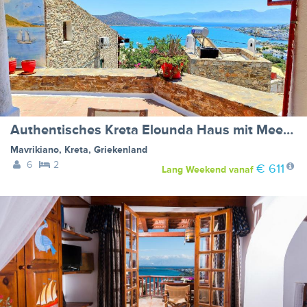
Authentisches Kreta Elounda Haus mit Meerblick Margarita
Mavrikiano
,
Kreta
,
Griekenland
6
2
€ 611
Lang Weekend
vanaf