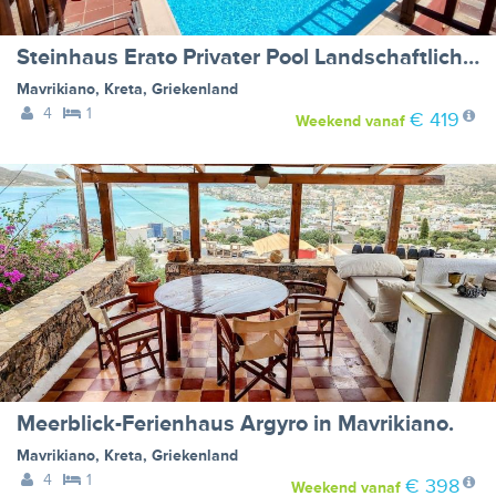
Steinhaus Erato Privater Pool Landschaftliche Kretische Ansichten
Mavrikiano
,
Kreta
,
Griekenland
4
1
€ 419
Weekend
vanaf
Meerblick-Ferienhaus Argyro in Mavrikiano.
Mavrikiano
,
Kreta
,
Griekenland
4
1
€ 398
Weekend
vanaf