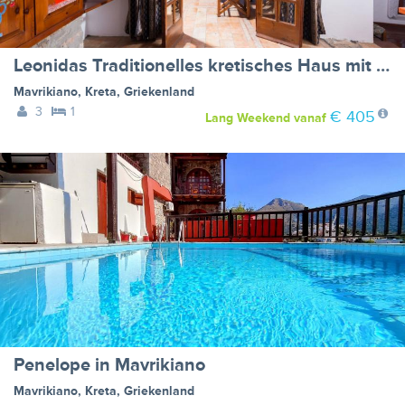
Leonidas Traditionelles kretisches Haus mit Meerblick
Mavrikiano
,
Kreta
,
Griekenland
3
1
€ 405
Lang Weekend
vanaf
Penelope in Mavrikiano
Mavrikiano
,
Kreta
,
Griekenland