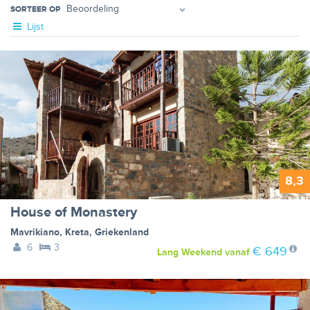
SORTEER OP
Lijst
8,3
House of Monastery
Mavrikiano
,
Kreta
,
Griekenland
6
3
€ 649
Lang Weekend
vanaf