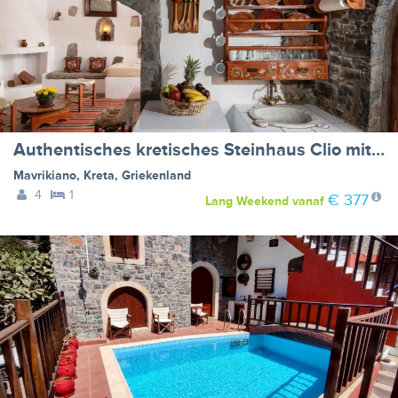
Authentisches kretisches Steinhaus Clio mit Aussicht
Mavrikiano
,
Kreta
,
Griekenland
4
1
€ 377
Lang Weekend
vanaf