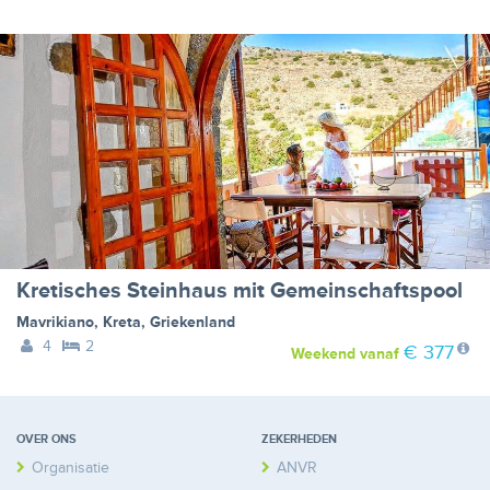
Kretisches Steinhaus mit Gemeinschaftspool
Mavrikiano
,
Kreta
,
Griekenland
4
2
€ 377
Weekend
vanaf
OVER ONS
ZEKERHEDEN
Organisatie
ANVR