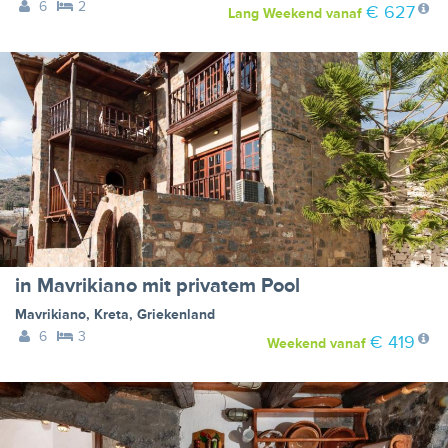
6
2
€ 627
Lang Weekend
vanaf
in Mavrikiano mit privatem Pool
Mavrikiano
,
Kreta
,
Griekenland
6
3
€ 419
Weekend
vanaf