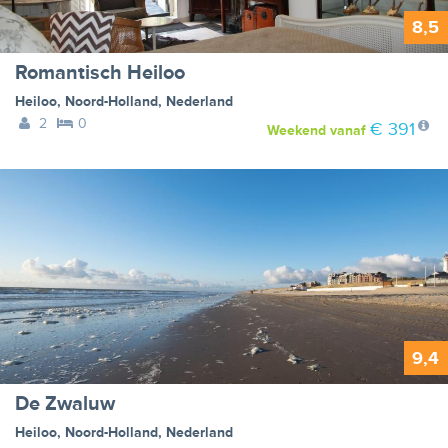
8,5
Romantisch Heiloo
Heiloo
,
Noord-Holland
,
Nederland
2
0
€ 391
Weekend
vanaf
9,4
De Zwaluw
Heiloo
,
Noord-Holland
,
Nederland