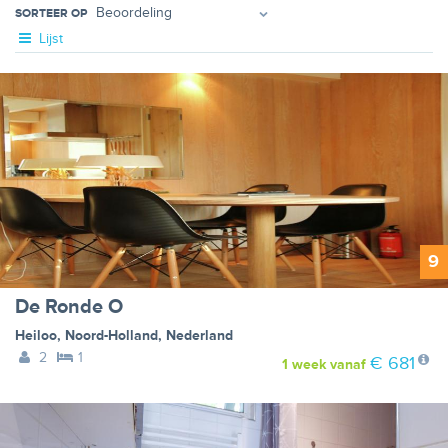
SORTEER OP
Lijst
9
De Ronde O
Heiloo
,
Noord-Holland
,
Nederland
2
1
€ 681
1 week
vanaf