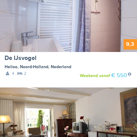
9,3
De IJsvogel
Heiloo
,
Noord-Holland
,
Nederland
4
2
€ 550
Weekend
vanaf