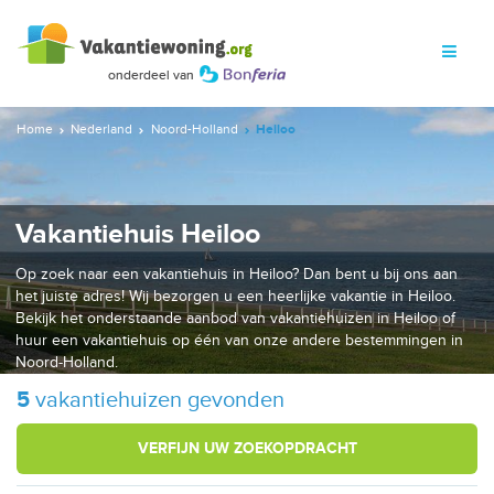
Home
Nederland
Noord-Holland
Heiloo
Vakantiehuis Heiloo
Op zoek naar een vakantiehuis in Heiloo? Dan bent u bij ons aan
het juiste adres! Wij bezorgen u een heerlijke vakantie in Heiloo.
Bekijk het onderstaande aanbod van vakantiehuizen in Heiloo of
huur een vakantiehuis op één van onze andere bestemmingen in
Noord-Holland.
5
vakantiehuizen gevonden
VERFIJN UW ZOEKOPDRACHT