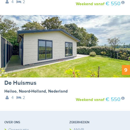
4
2
€ 550
Weekend
vanaf
9
De Huismus
Heiloo
,
Noord-Holland
,
Nederland
4
2
€ 550
Weekend
vanaf
OVER ONS
ZEKERHEDEN
Organisatie
ANVR