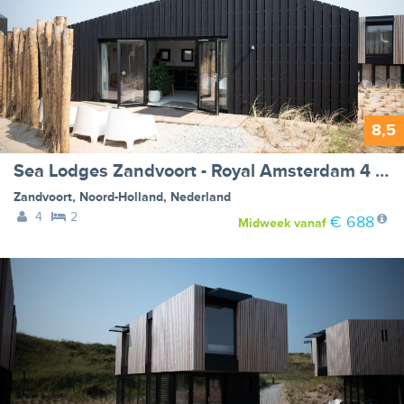
8,5
Sea Lodges Zandvoort - Royal Amsterdam 4 - one dog allowed
Zandvoort
,
Noord-Holland
,
Nederland
4
2
€ 688
Midweek
vanaf