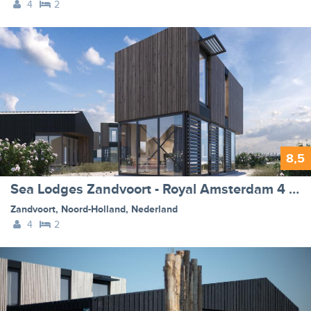
4
2
8,5
Sea Lodges Zandvoort - Royal Amsterdam 4 XL - one dog allowed
Zandvoort
,
Noord-Holland
,
Nederland
4
2