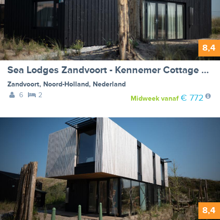
8,4
Sea Lodges Zandvoort - Kennemer Cottage 6 - no dog allowed
Zandvoort
,
Noord-Holland
,
Nederland
6
2
€ 772
Midweek
vanaf
8,4