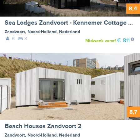
8,4
Sea Lodges Zandvoort - Kennemer Cottage 6 XL - no dog allowed
Zandvoort
,
Noord-Holland
,
Nederland
6
3
€ 811
Midweek
vanaf
8,7
Beach Houses Zandvoort 2
Zandvoort
,
Noord-Holland
,
Nederland