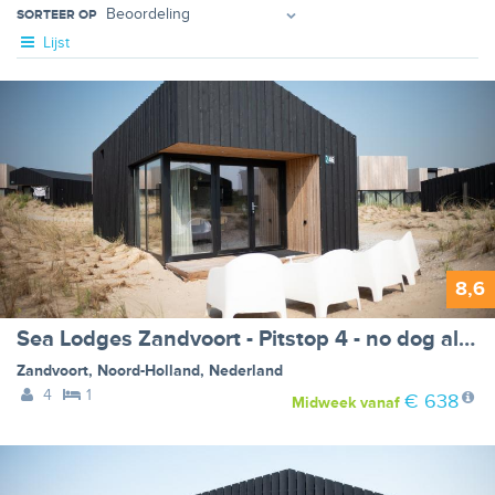
SORTEER OP
Lijst
8,6
Sea Lodges Zandvoort - Pitstop 4 - no dog allowed
Zandvoort
,
Noord-Holland
,
Nederland
4
1
€ 638
Midweek
vanaf