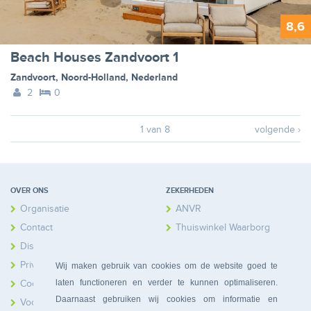
8,6
Beach Houses Zandvoort 1
Zandvoort
,
Noord-Holland
,
Nederland
2
0
1 van 8
volgende ›
OVER ONS
ZEKERHEDEN
Organisatie
ANVR
Contact
Thuiswinkel Waarborg
Disclaimer
Calamiteitenfonds
Privacy
Wij maken gebruik van cookies om de website goed te
laten functioneren en verder te kunnen optimaliseren.
Cookies
Daarnaast gebruiken wij cookies om informatie en
Voorwaarden