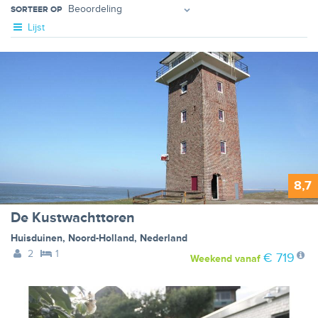
SORTEER OP
Lijst
8,7
De Kustwachttoren
Huisduinen
,
Noord-Holland
,
Nederland
2
1
€ 719
Weekend
vanaf