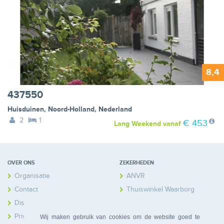
8,4
437550
Huisduinen
,
Noord-Holland
,
Nederland
2
1
€ 453
Lang Weekend
vanaf
OVER ONS
ZEKERHEDEN
Organisatie
ANVR
Contact
Thuiswinkel Waarborg
Disclaimer
Calamiteitenfonds
Privacy
Wij maken gebruik van cookies om de website goed te