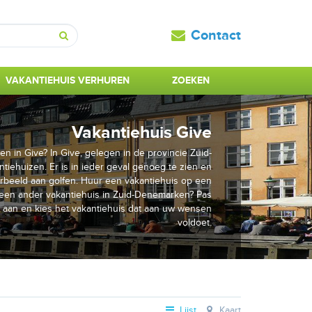
Contact
Zoeken
VAKANTIEHUIS VERHUREN
ZOEKEN
Vakantiehuis Give
n in Give? In Give, gelegen in de provincie Zuid-
tiehuizen. Er is in ieder geval genoeg te zien en
orbeeld aan golfen. Huur een vakantiehuis op een
r een ander vakantiehuis in Zuid-Denemarken? Pas
 aan en kies het vakantiehuis dat aan uw wensen
voldoet.
Lijst
Kaart