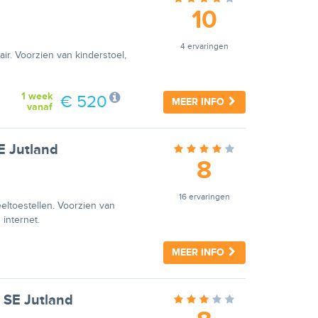
10
n
4 ervaringen
air. Voorzien van kinderstoel,
1 week
€ 520
MEER INFO
vanaf
SE Jutland
8
n
16 ervaringen
eltoestellen. Voorzien van
internet.
MEER INFO
n SE Jutland