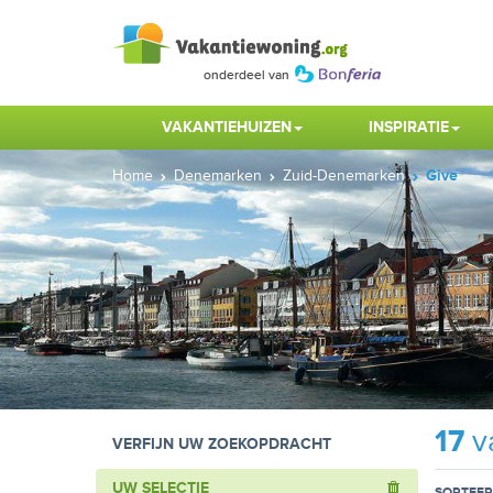
VAKANTIEHUIZEN
INSPIRATIE
Home
Denemarken
Zuid-Denemarken
Give
17
v
VERFIJN UW ZOEKOPDRACHT
UW SELECTIE
SORTEER