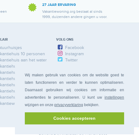
27 JAAR ERVARING
 een
Vakantiewoning.org bestaat al sinds
1999, duizenden andere gingen u voor.
LAIR
VOLG ONS
tuurhuisjes
Facebook
kantiehuis 10 personen
Instagram
kantiehuis aan het water
Twitter
kantiehuis Ardennen
kantiehuis Duitsland
Wij maken gebruik van cookies om de website goed te
kantiehuis Frankrijk
laten functioneren en verder te kunnen optimaliseren.
kantiehuis Limburg
Daarnaast gebruiken wij cookies om informatie en
kantiehuis Nederland
kantiehuis Spanje
advertenties te personaliseren. U kunt uw
instellingen
kantiewoning
wijzigen en onze
privacyverklaring
bekijken.
Cookies accepteren
Bonferia
BV, Amalialaan 81, 4461 SR Goes