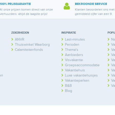
100% PRIJSGARANTIE
BEKROONDE SERVICE
Al onze prijzen komen direct van onze
Klanten beoordelen ons met
verhuurders: altijd de laagste prijs!
gemiddeld cijfer van een 9.
ZEKERHEDEN
INSPIRATIE
POPU
ANVR
Last-minutes
Na
Thuiswinkel Waarborg
Perioden
Va
Calamiteitenfonds
Thema's
Va
Aanbieders
Va
Visvakantie
Va
Groepsaccommodatie
Va
Vakantiehuis
Va
en
Luxe vakantiehuisjes
Va
Vakantieparken
Va
B&B
Va
Blog