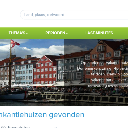
THEMA'S
PERIODEN
LAST-MINUTES
Op zoek naar vakantiehuize
Denemarken, zijn er 46 vakan
te doen. Denk bijvo
vakantiepark. Lieve
eenvoudig uw selectie
akantiehuizen gevonden
 OP