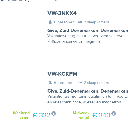
VW-3NKX4
6 personen
2 slaapkamers
Give
,
Zuid-Denemarken
,
Denemarke
Vakantiewoning met tuin. Voorzien van oven, v
koffiezetapparaat en magnetron.
VW-KCKPM
6 personen
2 slaapkamers
Give
,
Zuid-Denemarken
,
Denemarke
Vakantiehuis met tuinmeubilair en tuin. Voorz
en vriescombinatie, vriezer en magnetron.
Weekend
Midweek
€ 332
€ 340
vanaf
vanaf