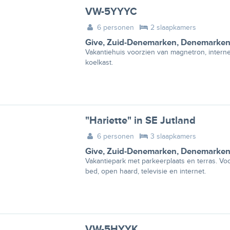
VW-5YYYC
6 personen
2 slaapkamers
Give
,
Zuid-Denemarken
,
Denemarke
Vakantiehuis voorzien van magnetron, interne
koelkast.
"Hariette" in SE Jutland
6 personen
3 slaapkamers
Give
,
Zuid-Denemarken
,
Denemarke
Vakantiepark met parkeerplaats en terras. Vo
bed, open haard, televisie en internet.
VW-5HYYK