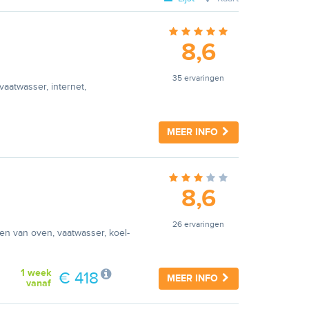
8,6
n
35 ervaringen
aatwasser, internet,
MEER INFO
8,6
n
26 ervaringen
ien van oven, vaatwasser, koel-
1 week
€ 418
MEER INFO
vanaf