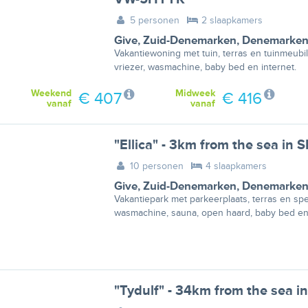
5 personen
2 slaapkamers
Give
,
Zuid-Denemarken
,
Denemarke
Vakantiewoning met tuin, terras en tuinmeubil
vriezer, wasmachine, baby bed en internet.
Weekend
Midweek
€ 407
€ 416
vanaf
vanaf
"Ellica" - 3km from the sea in 
10 personen
4 slaapkamers
Give
,
Zuid-Denemarken
,
Denemarke
Vakantiepark met parkeerplaats, terras en spe
wasmachine, sauna, open haard, baby bed en 
"Tydulf" - 34km from the sea i