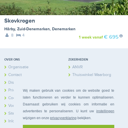
Skovkrogen
Hårby
,
Zuid-Denemarken
,
Denemarken
8
4
€ 695
1 week
vanaf
OVER ONS
ZEKERHEDEN
Organisatie
ANVR
Contact
Thuiswinkel Waarborg
Disclaimer
Calamiteitenfonds
Privacy
Wij maken gebruik van cookies om de website goed te
laten functioneren en verder te kunnen optimaliseren.
Cookies
Daarnaast gebruiken wij cookies om informatie en
Voorwaarden
advertenties te personaliseren. U kunt uw
instellingen
Sitemap
wijzigen en onze
privacyverklaring
bekijken.
Inloggen Huiseigenaren