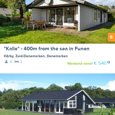
8
"Kalle" - 400m from the sea in Funen
Hårby
,
Zuid-Denemarken
,
Denemarken
6
2
€ 540
Weekend
vanaf