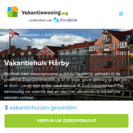
Home
Denemarken
Zuid-Denemarken
Hårby
Vakantiehuis Hårby
Op zoek naar vakantiehuizen in Hårby? In Hårby, gelegen in de
provincie Zuid-Denemarken, is er in ieder geval genoeg te zien en
te doen. Liever een ander vakantiehuis in Zuid-Denemarken? Pas
eenvoudig uw selectie aan en kies het vakantiehuis dat aan uw
wensen voldoet.
3
vakantiehuizen gevonden
VERFIJN UW ZOEKOPDRACHT