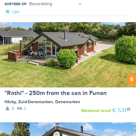
SORTEER OP
Lijst
8
"Rathi" - 250m from the sea in Funen
Hårby
,
Zuid-Denemarken
,
Denemarken
8
3
€ 531
Weekend
vanaf