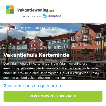
Home
Denemarken
Zuid-Denemarken
Kerteminde
Vakantiehuis Kerteminde
Een vakantiehuis in Kerteminde is via Vakantiewoning.org
eenvoudig gevonden. De 43 vakantiehuizen in Kerteminde vallen
onder de provincie Zuid-Denemarken. Houdt u van golfen? Bekijk
snel het aanbod vakantiehuizen in Kerteminde.
2
vakantiehuizen gevonden
VERFIJN UW ZOEKOPDRACHT