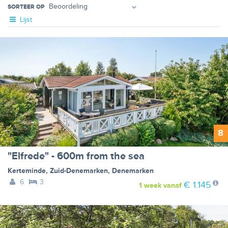
SORTEER OP
Lijst
8
"Elfrede" - 600m from the sea
Kerteminde
,
Zuid-Denemarken
,
Denemarken
6
3
€ 1.145
1 week
vanaf