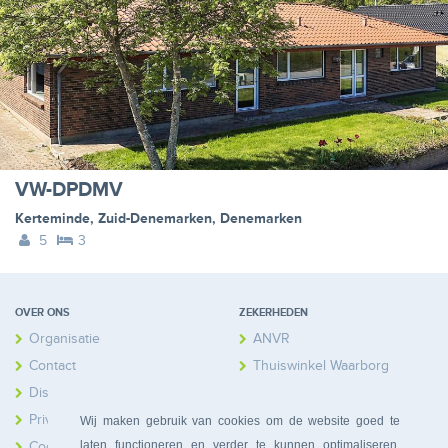
VW-DPDMV
Kerteminde
,
Zuid-Denemarken
,
Denemarken
5
3
OVER ONS
ZEKERHEDEN
Organisatie
ANVR
Contact
Thuiswinkel Waarborg
Disclaimer
Calamiteitenfonds
Privacy
Wij maken gebruik van cookies om de website goed te
laten functioneren en verder te kunnen optimaliseren.
Cookies