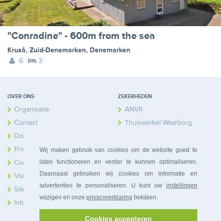
"Conradine" - 600m from the sea
Kruså
,
Zuid-Denemarken
,
Denemarken
6
3
OVER ONS
ZEKERHEDEN
Organisatie
ANVR
Contact
Thuiswinkel Waarborg
Disclaimer
Calamiteitenfonds
Privacy
Wij maken gebruik van cookies om de website goed te
laten functioneren en verder te kunnen optimaliseren.
Cookies
Daarnaast gebruiken wij cookies om informatie en
Voorwaarden
advertenties te personaliseren. U kunt uw
instellingen
Sitemap
wijzigen en onze
privacyverklaring
bekijken.
Inloggen Huiseigenaren
Cookies accepteren