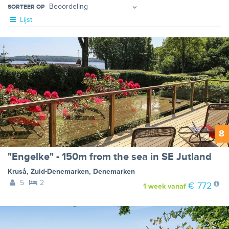
SORTEER OP
Lijst
8
"Engelke" - 150m from the sea in SE Jutland
Kruså
,
Zuid-Denemarken
,
Denemarken
5
2
€ 772
1 week
vanaf