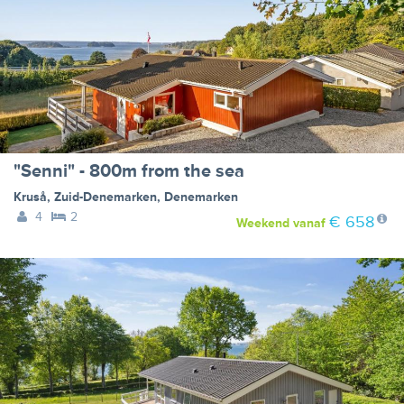
"Senni" - 800m from the sea
Kruså
,
Zuid-Denemarken
,
Denemarken
4
2
€ 658
Weekend
vanaf