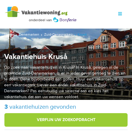
Home
Denemarken
Zuid-Denemarken
Kruså
Vakantiehuis Kruså
Op zoek naar vakantiehuizen in Kruså? In Kruså, gelegen in de
provincie Zuid-Denemarken, is er in ieder geval genoeg te zien en
te doen. Denk bijvoorbeeld aan golfen. Huur een vakantiehuis op
een vakantiepark. Liever een ander vakantiehuis in Zuid-
Denemarken? Pas eenvoudig uw selectie aan en kies het
vakantiehuis dat aan uw wensen voldoet.
3
vakantiehuizen gevonden
VERFIJN UW ZOEKOPDRACHT