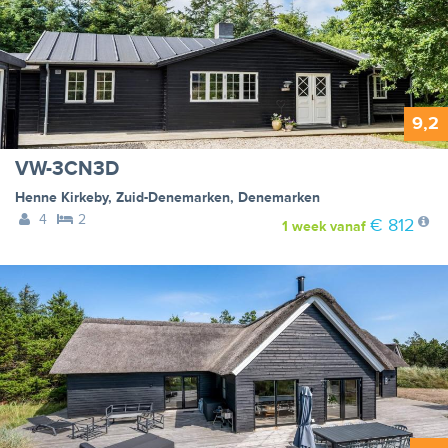
9,2
VW-3CN3D
Henne Kirkeby
,
Zuid-Denemarken
,
Denemarken
4
2
€ 812
1 week
vanaf