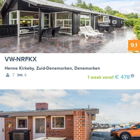
9,1
VW-NRFKX
Henne Kirkeby
,
Zuid-Denemarken
,
Denemarken
7
4
€ 478
1 week
vanaf