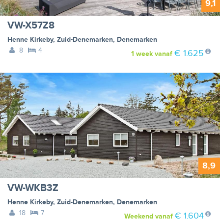
9,1
VW-X57Z8
Henne Kirkeby
,
Zuid-Denemarken
,
Denemarken
8
4
€ 1.625
1 week
vanaf
8,9
VW-WKB3Z
Henne Kirkeby
,
Zuid-Denemarken
,
Denemarken
18
7
€ 1.604
Weekend
vanaf