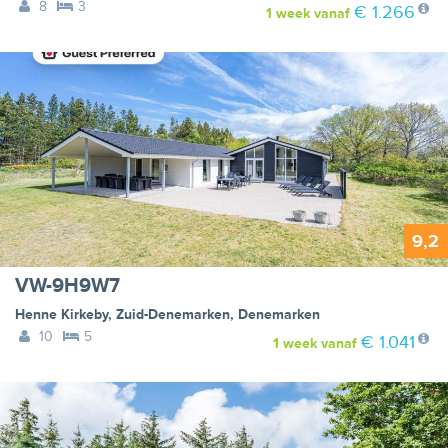
8
3
€ 1.266
1 week
vanaf
9,2
VW-9H9W7
Henne Kirkeby
,
Zuid-Denemarken
,
Denemarken
10
5
€ 1.041
1 week
vanaf