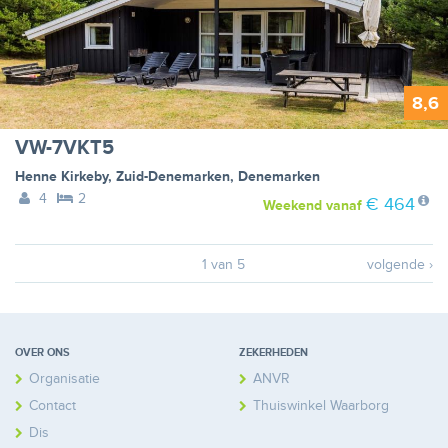
8,6
VW-7VKT5
Henne Kirkeby
,
Zuid-Denemarken
,
Denemarken
4
2
€ 464
Weekend
vanaf
1 van 5
volgende ›
OVER ONS
ZEKERHEDEN
Organisatie
ANVR
Contact
Thuiswinkel Waarborg
Disclaimer
Calamiteitenfonds