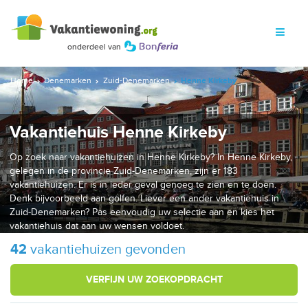
Home
Denemarken
Zuid-Denemarken
Henne Kirkeby
Vakantiehuis Henne Kirkeby
Op zoek naar vakantiehuizen in Henne Kirkeby? In Henne Kirkeby,
gelegen in de provincie Zuid-Denemarken, zijn er 183
vakantiehuizen. Er is in ieder geval genoeg te zien en te doen.
Denk bijvoorbeeld aan golfen. Liever een ander vakantiehuis in
Zuid-Denemarken? Pas eenvoudig uw selectie aan en kies het
vakantiehuis dat aan uw wensen voldoet.
42
vakantiehuizen gevonden
VERFIJN UW ZOEKOPDRACHT