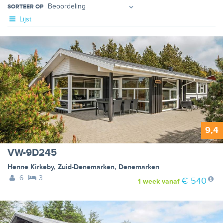
SORTEER OP
Lijst
9,4
VW-9D245
Henne Kirkeby
,
Zuid-Denemarken
,
Denemarken
6
3
€ 540
1 week
vanaf