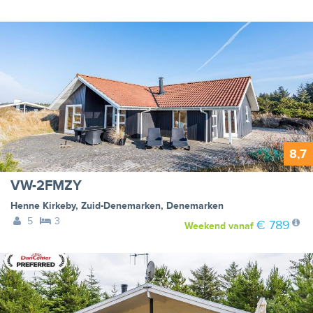
8,7
VW-2FMZY
Henne Kirkeby
,
Zuid-Denemarken
,
Denemarken
5
3
€ 789
Weekend
vanaf