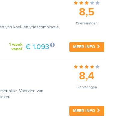
8,5
12 ervaringen
ien van koel- en vriescombinatie,
1 week
€ 1.093
MEER INFO
vanaf
8,4
8 ervaringen
nmeubilair. Voorzien van
iezer.
MEER INFO