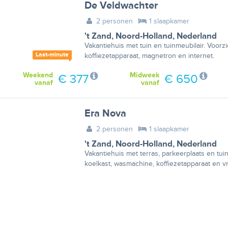
De Veldwachter
2 personen
1 slaapkamer
't Zand
,
Noord-Holland
,
Nederland
Vakantiehuis met tuin en tuinmeubilair. Voorz
Last-minute
koffiezetapparaat, magnetron en internet.
Weekend
Midweek
€ 377
€ 650
vanaf
vanaf
Era Nova
2 personen
1 slaapkamer
't Zand
,
Noord-Holland
,
Nederland
Vakantiehuis met terras, parkeerplaats en tui
koelkast, wasmachine, koffiezetapparaat en vr