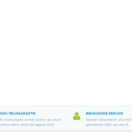
100% PRIJSGARANTIE
BEKROONDE SERVICE
Al onze prijzen komen direct van onze
Klanten beoordelen ons met
verhuurders: altijd de laagste prijs!
gemiddeld cijfer van een 9.