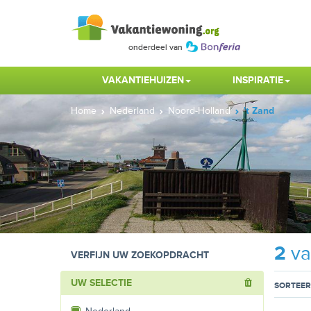
VAKANTIEHUIZEN
INSPIRATIE
Home
Nederland
Noord-Holland
't Zand
2
va
VERFIJN UW ZOEKOPDRACHT
UW SELECTIE
SORTEER