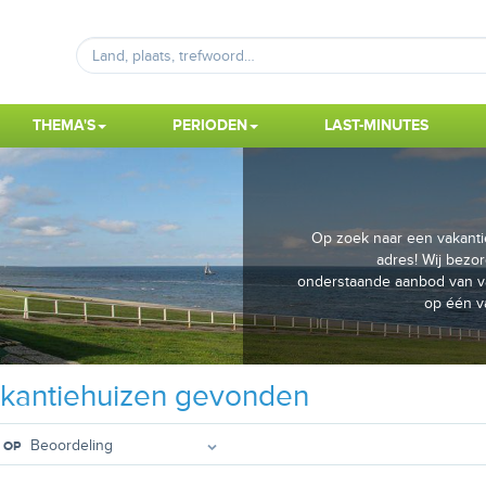
THEMA'S
PERIODEN
LAST-MINUTES
Op zoek naar een vakantie
adres! Wij bezor
onderstaande aanbod van va
op één v
kantiehuizen gevonden
 OP