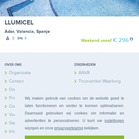
LLUMICEL
Ador
,
Valencia
,
Spanje
8
4
€ 296
Weekend
vanaf
OVER ONS
ZEKERHEDEN
Organisatie
ANVR
Contact
Thuiswinkel Waarborg
Disclaimer
Calamiteitenfonds
Privacy
Wij maken gebruik van cookies om de website goed te
laten functioneren en verder te kunnen optimaliseren.
Cookies
Daarnaast gebruiken wij cookies om informatie en
Voorwaarden
advertenties te personaliseren. U kunt uw
instellingen
Sitemap
wijzigen en onze
privacyverklaring
bekijken.
Inloggen Huiseigenaren