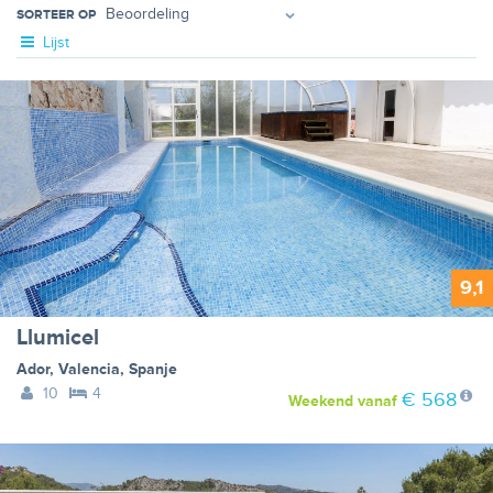
SORTEER OP
Lijst
9,1
Llumicel
Ador
,
Valencia
,
Spanje
10
4
€ 568
Weekend
vanaf