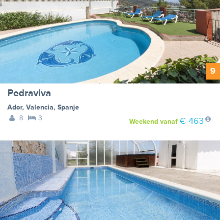
9
Pedraviva
Ador
,
Valencia
,
Spanje
8
3
€ 463
Weekend
vanaf