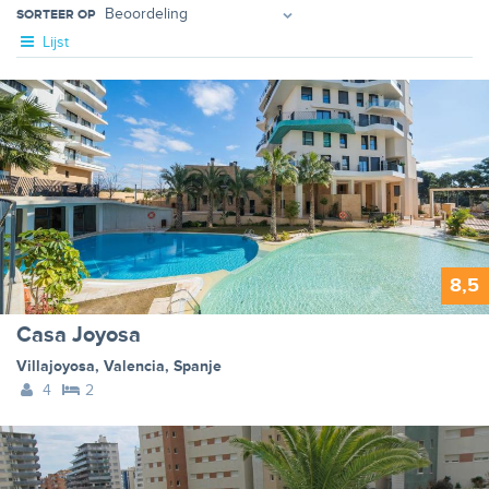
SORTEER OP
Lijst
8,5
Casa Joyosa
Villajoyosa
,
Valencia
,
Spanje
4
2