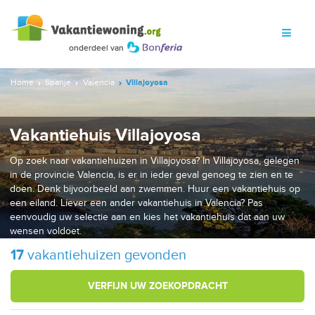
Home
Spanje
Valencia
Villajoyosa
Vakantiehuis Villajoyosa
Op zoek naar vakantiehuizen in Villajoyosa? In Villajoyosa, gelegen
in de provincie Valencia, is er in ieder geval genoeg te zien en te
doen. Denk bijvoorbeeld aan zwemmen. Huur een vakantiehuis op
een eiland. Liever een ander vakantiehuis in Valencia? Pas
eenvoudig uw selectie aan en kies het vakantiehuis dat aan uw
wensen voldoet.
17
vakantiehuizen gevonden
VERFIJN UW ZOEKOPDRACHT