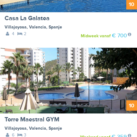
10
Casa La Galatea
Villajoyosa
,
Valencia
,
Spanje
4
2
€ 700
Midweek
vanaf
10
Torre Maestral GYM
Villajoyosa
,
Valencia
,
Spanje
6
3
€ 359