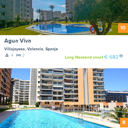
10
Agua Viva
Villajoyosa
,
Valencia
,
Spanje
4
2
€ 682
Lang Weekend
vanaf
8