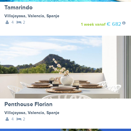
Tamarindo
Villajoyosa
,
Valencia
,
Spanje
4
2
€ 682
1 week
vanaf
Penthouse Florian
Villajoyosa
,
Valencia
,
Spanje
4
2