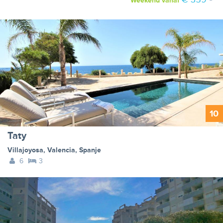
Weekend
vanaf
10
Taty
Villajoyosa
,
Valencia
,
Spanje
6
3