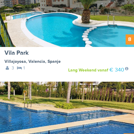
8
Vila Park
Villajoyosa
,
Valencia
,
Spanje
3
1
€ 340
Lang Weekend
vanaf