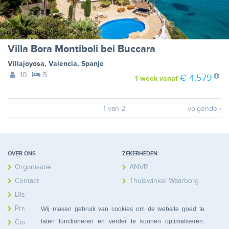
Villa Bora Montiboli bei Buccara
Villajoyosa
,
Valencia
,
Spanje
10
5
€ 4.579
1 week
vanaf
1 van 2
volgende ›
OVER ONS
ZEKERHEDEN
Organisatie
ANVR
Contact
Thuiswinkel Waarborg
Disclaimer
Calamiteitenfonds
Privacy
Wij maken gebruik van cookies om de website goed te
laten functioneren en verder te kunnen optimaliseren.
Cookies