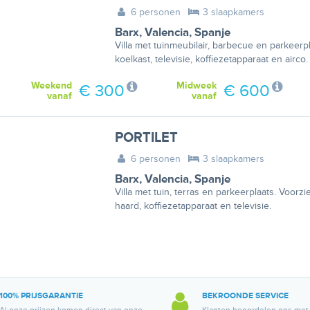
6 personen
3 slaapkamers
Barx
,
Valencia
,
Spanje
Villa met tuinmeubilair, barbecue en parkeerp
koelkast, televisie, koffiezetapparaat en airco.
Weekend
Midweek
€ 300
€ 600
vanaf
vanaf
PORTILET
6 personen
3 slaapkamers
Barx
,
Valencia
,
Spanje
Villa met tuin, terras en parkeerplaats. Voorz
haard, koffiezetapparaat en televisie.
100% PRIJSGARANTIE
BEKROONDE SERVICE