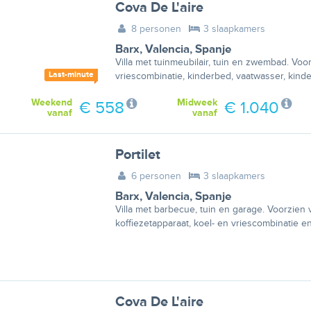
Cova De L'aire
8 personen
3 slaapkamers
Barx
,
Valencia
,
Spanje
Villa met tuinmeubilair, tuin en zwembad. Voo
Last-minute
vriescombinatie, kinderbed, vaatwasser, kind
Weekend
Midweek
€ 558
€ 1.040
vanaf
vanaf
Portilet
6 personen
3 slaapkamers
Barx
,
Valencia
,
Spanje
Villa met barbecue, tuin en garage. Voorzien 
koffiezetapparaat, koel- en vriescombinatie en
Cova De L'aire