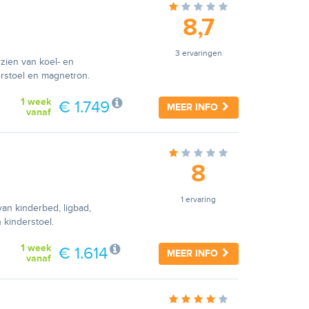
8,7
3 ervaringen
rzien van koel- en
erstoel en magnetron.
1 week
€ 1.749
MEER INFO
vanaf
8
1 ervaring
van kinderbed, ligbad,
 kinderstoel.
1 week
€ 1.614
MEER INFO
vanaf