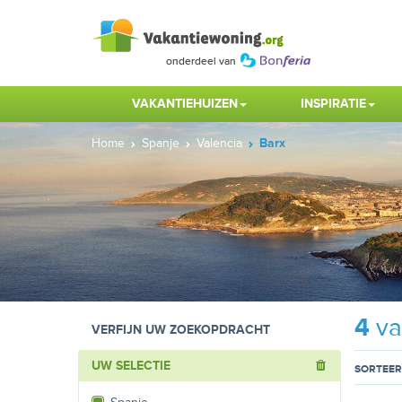
VAKANTIEHUIZEN
INSPIRATIE
Home
Spanje
Valencia
Barx
4
va
VERFIJN UW ZOEKOPDRACHT
UW SELECTIE
SORTEER