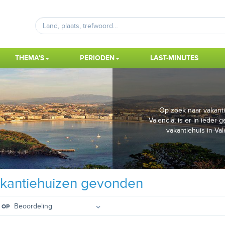
THEMA'S
PERIODEN
LAST-MINUTES
Op zoek naar vakanti
Valencia, is er in ieder
vakantiehuis in Va
kantiehuizen gevonden
 OP