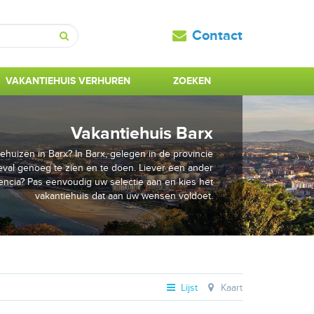
Contact
Zoeken
VAKANTIEHUIS VERHUREN
ZOEKEN
Vakantiehuis Barx
ehuizen in Barx? In Barx, gelegen in de provincie
 geval genoeg te zien en te doen. Liever een ander
lencia? Pas eenvoudig uw selectie aan en kies het
vakantiehuis dat aan uw wensen voldoet.
Lijst
Kaart