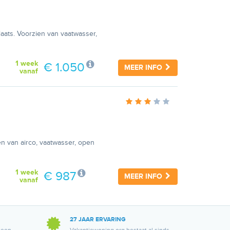
laats. Voorzien van vaatwasser,
1 week
€ 1.050
MEER INFO
vanaf
ien van airco, vaatwasser, open
1 week
€ 987
MEER INFO
vanaf
27 JAAR ERVARING