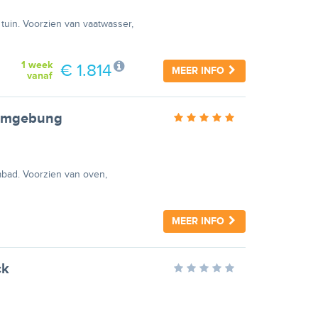
tuin. Voorzien van vaatwasser,
1 week
€ 1.814
MEER INFO
vanaf
 Umgebung
mbad. Voorzien van oven,
MEER INFO
ck