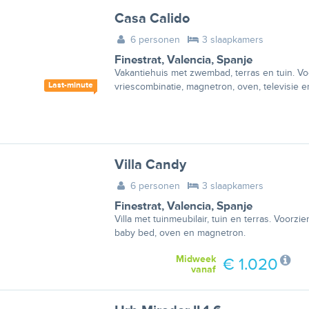
Casa Calido
6 personen
3 slaapkamers
Finestrat
,
Valencia
,
Spanje
Vakantiehuis met zwembad, terras en tuin. Vo
Last-minute
vriescombinatie, magnetron, oven, televisie 
Villa Candy
6 personen
3 slaapkamers
Finestrat
,
Valencia
,
Spanje
Villa met tuinmeubilair, tuin en terras. Voorz
baby bed, oven en magnetron.
Midweek
€ 1.020
vanaf