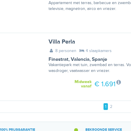
Appartement met terras, barbecue en zwemba
televisie, magnetron, airco en vriezer.
Villa Perla
8 personen
4 slaapkamers
Finestrat
,
Valencia
,
Spanje
Vakantiepark met tuin, zwembad en terras. Voo
wasdroger, vaatwasser en vriezer.
Midweek
€ 1.691
vanaf
1
2
100% PRIJSGARANTIE
BEKROONDE SERVICE