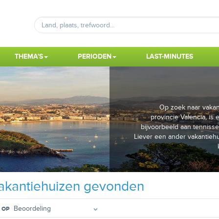
THEMA'S
PERIODEN
LAST-MINUTES
Op zoek naar vakant
provincie Valencia, is
bijvoorbeeld aan tennisse
Liever een ander vakantiehu
akantiehuizen gevonden
 OP