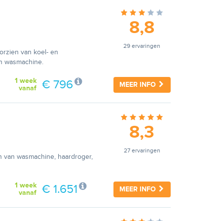
8,8
29 ervaringen
orzien van koel- en
en wasmachine.
1 week
€ 796
MEER INFO
vanaf
8,3
27 ervaringen
ien van wasmachine, haardroger,
1 week
€ 1.651
MEER INFO
vanaf