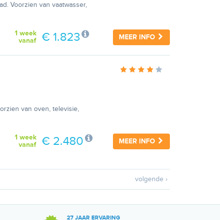
d. Voorzien van vaatwasser,
1 week
€ 1.823
MEER INFO
vanaf
rzien van oven, televisie,
1 week
€ 2.480
MEER INFO
vanaf
volgende ›
27 JAAR ERVARING