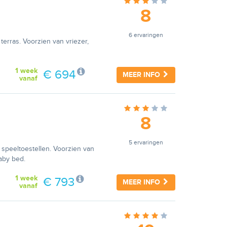
8
6 ervaringen
erras. Voorzien van vriezer,
1 week
€ 694
MEER INFO
vanaf
8
5 ervaringen
speeltoestellen. Voorzien van
aby bed.
1 week
€ 793
MEER INFO
vanaf