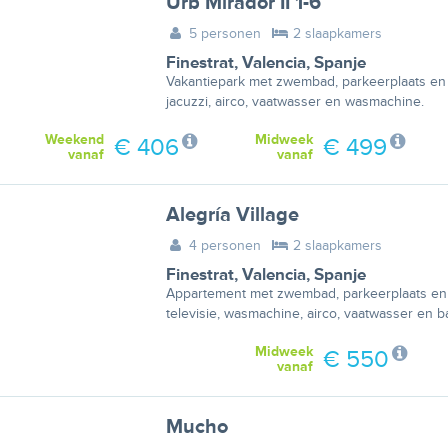
Urb Mirador II 1-6
5 personen
2 slaapkamers
Finestrat
,
Valencia
,
Spanje
Vakantiepark met zwembad, parkeerplaats en t
jacuzzi, airco, vaatwasser en wasmachine.
Weekend
Midweek
€ 406
€ 499
vanaf
vanaf
Alegría Village
4 personen
2 slaapkamers
Finestrat
,
Valencia
,
Spanje
Appartement met zwembad, parkeerplaats en 
televisie, wasmachine, airco, vaatwasser en b
Midweek
€ 550
vanaf
Mucho