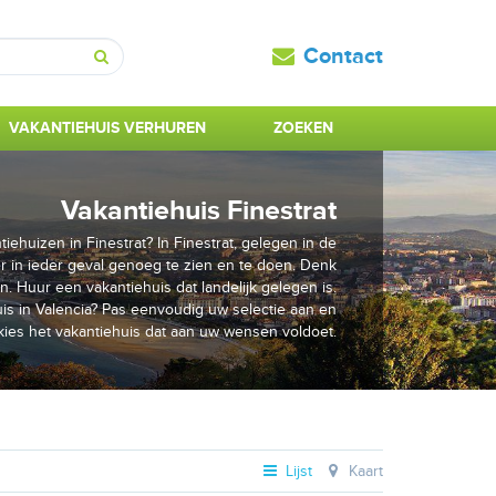
Contact
Zoeken
VAKANTIEHUIS VERHUREN
ZOEKEN
Vakantiehuis Finestrat
iehuizen in Finestrat? In Finestrat, gelegen in de
 er in ieder geval genoeg te zien en te doen. Denk
n. Huur een vakantiehuis dat landelijk gelegen is.
is in Valencia? Pas eenvoudig uw selectie aan en
kies het vakantiehuis dat aan uw wensen voldoet.
Lijst
Kaart