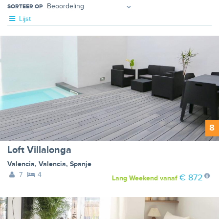
SORTEER OP
Lijst
8
Loft Villalonga
Valencia
,
Valencia
,
Spanje
7
4
€ 872
Lang Weekend
vanaf