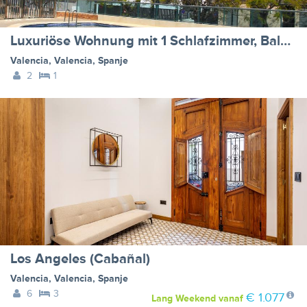
Luxuriöse Wohnung mit 1 Schlafzimmer, Balkon und Pool
Valencia
,
Valencia
,
Spanje
2
1
Los Angeles (Cabañal)
Valencia
,
Valencia
,
Spanje
6
3
€ 1.077
Lang Weekend
vanaf