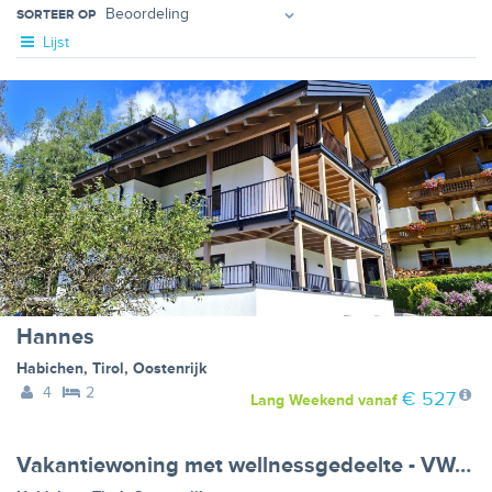
SORTEER OP
Lijst
Hannes
Habichen
,
Tirol
,
Oostenrijk
4
2
€ 527
Lang Weekend
vanaf
Vakantiewoning met wellnessgedeelte - VW-GMNHN