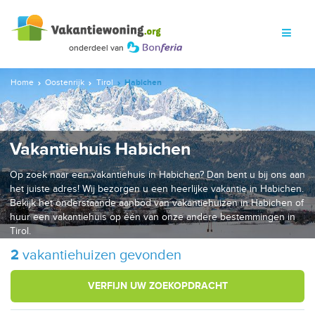
Home
Oostenrijk
Tirol
Habichen
Vakantiehuis Habichen
Op zoek naar een vakantiehuis in Habichen? Dan bent u bij ons aan
het juiste adres! Wij bezorgen u een heerlijke vakantie in Habichen.
Bekijk het onderstaande aanbod van vakantiehuizen in Habichen of
huur een vakantiehuis op één van onze andere bestemmingen in
Tirol.
2
vakantiehuizen gevonden
VERFIJN UW ZOEKOPDRACHT