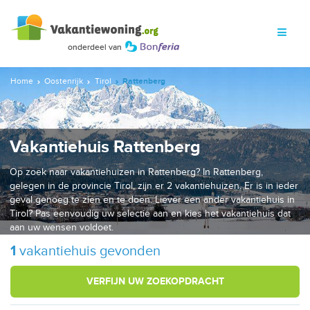
Home
Oostenrijk
Tirol
Rattenberg
Vakantiehuis Rattenberg
Op zoek naar vakantiehuizen in Rattenberg? In Rattenberg,
gelegen in de provincie Tirol, zijn er 2 vakantiehuizen. Er is in ieder
geval genoeg te zien en te doen. Liever een ander vakantiehuis in
Tirol? Pas eenvoudig uw selectie aan en kies het vakantiehuis dat
aan uw wensen voldoet.
1
vakantiehuis gevonden
VERFIJN UW ZOEKOPDRACHT