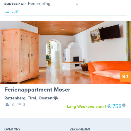
SORTEER OP
Lijst
9,1
Ferienappartment Moser
Rattenberg
,
Tirol
,
Oostenrijk
8
3
€ 758
Lang Weekend
vanaf
OVER ONS
ZEKERHEDEN