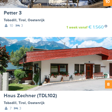
10
Petter 3
Tobadill
,
Tirol
,
Oostenrijk
10
3
€ 1.560
1 week
vanaf
8
Haus Zechner (TDL102)
Tobadill
,
Tirol
,
Oostenrijk
7
3