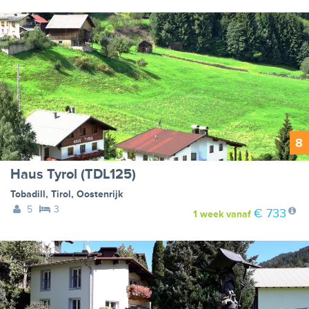
8
Haus Tyrol (TDL125)
Tobadill
,
Tirol
,
Oostenrijk
5
3
€ 733
1 week
vanaf