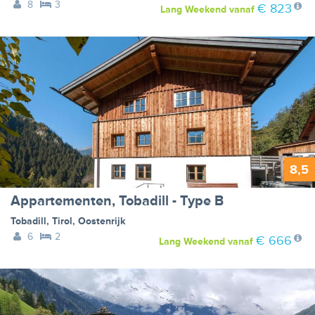
8
3
€ 823
Lang Weekend
vanaf
8,5
Appartementen, Tobadill - Type B
Tobadill
,
Tirol
,
Oostenrijk
6
2
€ 666
Lang Weekend
vanaf