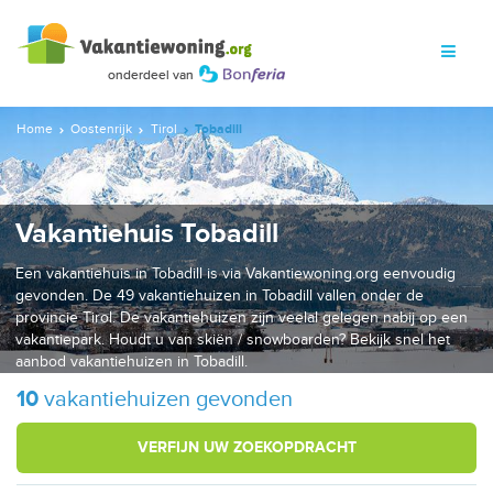
Home
Oostenrijk
Tirol
Tobadill
Vakantiehuis Tobadill
Een vakantiehuis in Tobadill is via Vakantiewoning.org eenvoudig
gevonden. De 49 vakantiehuizen in Tobadill vallen onder de
provincie Tirol. De vakantiehuizen zijn veelal gelegen nabij op een
vakantiepark. Houdt u van skiën / snowboarden? Bekijk snel het
aanbod vakantiehuizen in Tobadill.
10
vakantiehuizen gevonden
VERFIJN UW ZOEKOPDRACHT