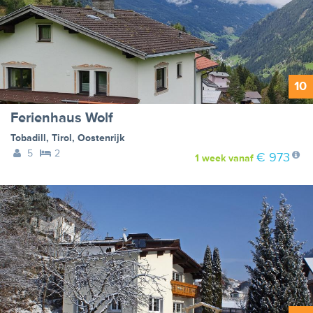
10
Ferienhaus Wolf
Tobadill
,
Tirol
,
Oostenrijk
5
2
€ 973
1 week
vanaf