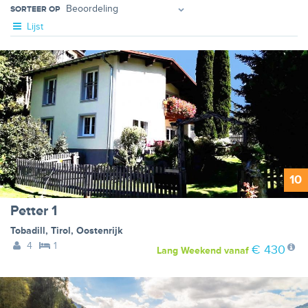
SORTEER OP
Lijst
10
Petter 1
Tobadill
,
Tirol
,
Oostenrijk
4
1
€ 430
Lang Weekend
vanaf