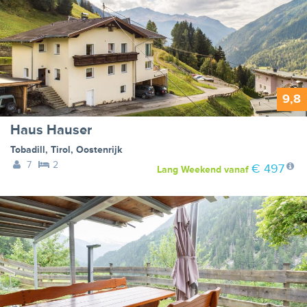
9,8
Haus Hauser
Tobadill
,
Tirol
,
Oostenrijk
7
2
€ 497
Lang Weekend
vanaf