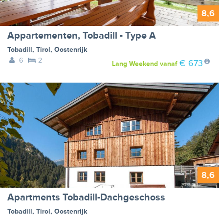
8,6
Appartementen, Tobadill - Type A
Tobadill
,
Tirol
,
Oostenrijk
6
2
€ 673
Lang Weekend
vanaf
8,6
Apartments Tobadill-Dachgeschoss
Tobadill
,
Tirol
,
Oostenrijk