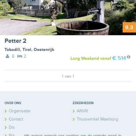
9,3
Petter 2
Tobadill
,
Tirol
,
Oostenrijk
6
2
€ 514
Lang Weekend
vanaf
1 van 1
OVER ONS
ZEKERHEDEN
Organisatie
ANVR
Contact
Thuiswinkel Waarborg
Disclaimer
Calamiteitenfonds
Privacy
Wij maken gebruik van cookies om de website goed te