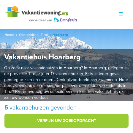
Home
Oostenrijk
Tirol
Hoarberg
Vakantiehuis Hoarberg
Op zoek naar vakantiehuizen in Hoarberg? In Hoarberg, gelegen in
de provincie Tirol, zijn er 17 vakantiehuizen. Er is in ieder geval
genoeg te zien en te doen. Denk bijvoorbeeld aan zwemmen. Huur
een vakantiehuis in de stad/dorp. Liever een ander vakantiehuis in
Tirol? Pas eenvoudig uw selectie aan en kies het vakantiehuis dat
aan uw wensen voldoet.
5
vakantiehuizen gevonden
VERFIJN UW ZOEKOPDRACHT