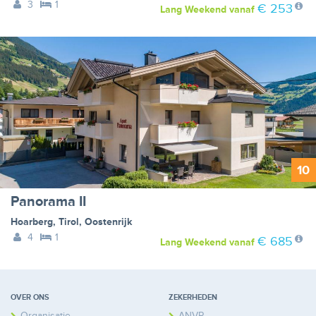
3
1
€ 253
Lang Weekend
vanaf
10
Panorama II
Hoarberg
,
Tirol
,
Oostenrijk
4
1
€ 685
Lang Weekend
vanaf
OVER ONS
ZEKERHEDEN
Organisatie
ANVR