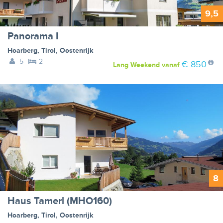
9,5
Panorama I
Hoarberg
,
Tirol
,
Oostenrijk
5
2
€ 850
Lang Weekend
vanaf
8
Haus Tamerl (MHO160)
Hoarberg
,
Tirol
,
Oostenrijk