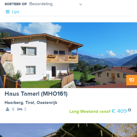
SORTEER OP
Lijst
10
Haus Tamerl (MHO161)
Hoarberg
,
Tirol
,
Oostenrijk
8
3
€ 409
Lang Weekend
vanaf