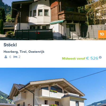
10
Stöckl
Hoarberg
,
Tirol
,
Oostenrijk
6
2
€ 526
Midweek
vanaf