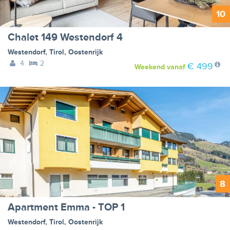
10
Chalet 149 Westendorf 4
Westendorf
,
Tirol
,
Oostenrijk
4
2
€ 499
Weekend
vanaf
8
Apartment Emma - TOP 1
Westendorf
,
Tirol
,
Oostenrijk