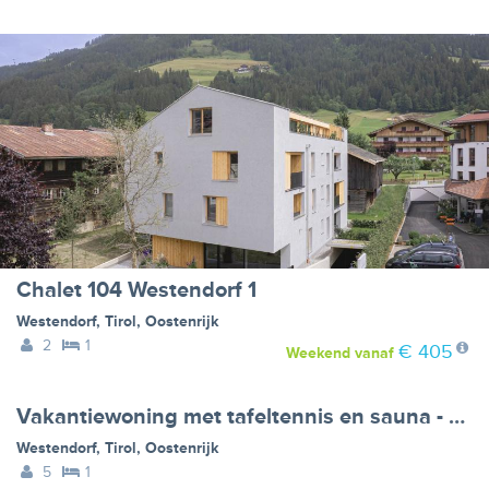
Chalet 104 Westendorf 1
Westendorf
,
Tirol
,
Oostenrijk
2
1
€ 405
Weekend
vanaf
Vakantiewoning met tafeltennis en sauna - VW-87XMX
Westendorf
,
Tirol
,
Oostenrijk
5
1