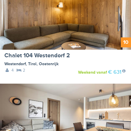
10
Chalet 104 Westendorf 2
Westendorf
,
Tirol
,
Oostenrijk
4
2
€ 631
Weekend
vanaf