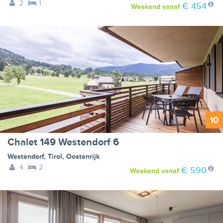
2
1
€ 454
Weekend
vanaf
10
Chalet 149 Westendorf 6
Westendorf
,
Tirol
,
Oostenrijk
4
2
€ 590
Weekend
vanaf