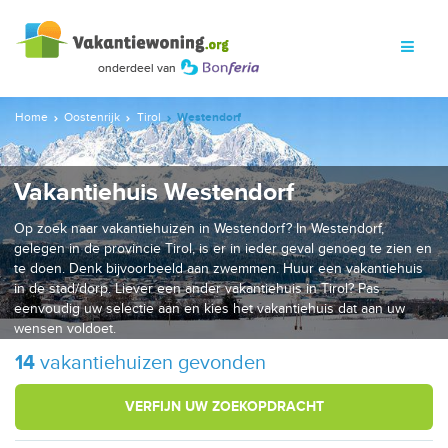
Home
Oostenrijk
Tirol
Westendorf
Vakantiehuis Westendorf
Op zoek naar vakantiehuizen in Westendorf? In Westendorf,
gelegen in de provincie Tirol, is er in ieder geval genoeg te zien en
te doen. Denk bijvoorbeeld aan zwemmen. Huur een vakantiehuis
in de stad/dorp. Liever een ander vakantiehuis in Tirol? Pas
eenvoudig uw selectie aan en kies het vakantiehuis dat aan uw
wensen voldoet.
14
vakantiehuizen gevonden
VERFIJN UW ZOEKOPDRACHT