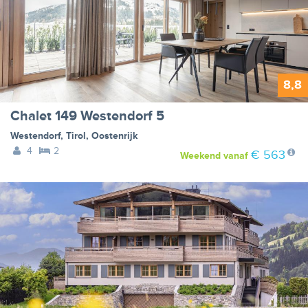
8,8
Chalet 149 Westendorf 5
Westendorf
,
Tirol
,
Oostenrijk
4
2
€ 563
Weekend
vanaf