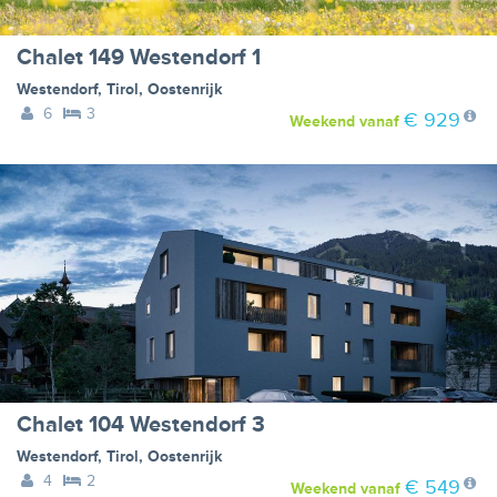
Chalet 149 Westendorf 1
Westendorf
,
Tirol
,
Oostenrijk
6
3
€ 929
Weekend
vanaf
Chalet 104 Westendorf 3
Westendorf
,
Tirol
,
Oostenrijk
4
2
€ 549
Weekend
vanaf