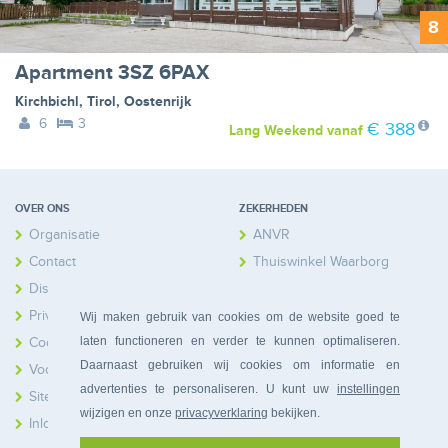
8
Apartment 3SZ 6PAX
Kirchbichl
,
Tirol
,
Oostenrijk
6
3
€ 388
Lang Weekend
vanaf
OVER ONS
ZEKERHEDEN
Organisatie
ANVR
Contact
Thuiswinkel Waarborg
Disclaimer
Calamiteitenfonds
Privacy
Wij maken gebruik van cookies om de website goed te
laten functioneren en verder te kunnen optimaliseren.
Cookies
Daarnaast gebruiken wij cookies om informatie en
Voorwaarden
advertenties te personaliseren. U kunt uw
instellingen
Sitemap
wijzigen en onze
privacyverklaring
bekijken.
Inloggen Huiseigenaren