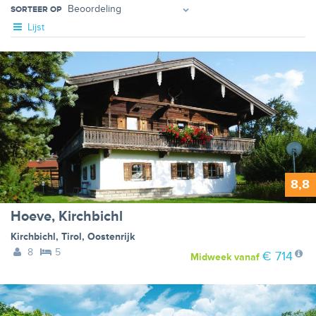
SORTEER OP
Lijst
8,8
Hoeve, Kirchbichl
Kirchbichl
,
Tirol
,
Oostenrijk
8
5
€ 714
Midweek
vanaf