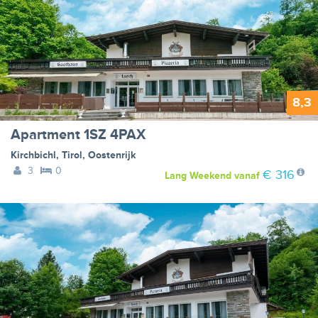
8,3
Apartment 1SZ 4PAX
Kirchbichl
,
Tirol
,
Oostenrijk
3
0
€ 316
Lang Weekend
vanaf