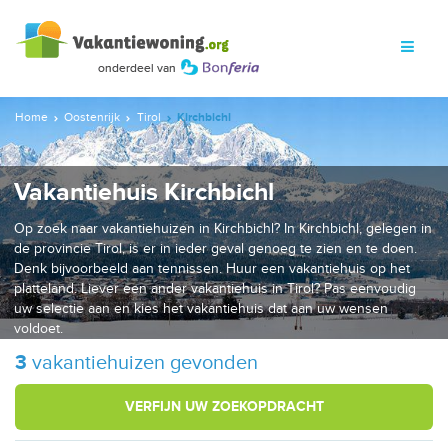
Home
Oostenrijk
Tirol
Kirchbichl
Vakantiehuis Kirchbichl
Op zoek naar vakantiehuizen in Kirchbichl? In Kirchbichl, gelegen in
de provincie Tirol, is er in ieder geval genoeg te zien en te doen.
Denk bijvoorbeeld aan tennissen. Huur een vakantiehuis op het
platteland. Liever een ander vakantiehuis in Tirol? Pas eenvoudig
uw selectie aan en kies het vakantiehuis dat aan uw wensen
voldoet.
3
vakantiehuizen gevonden
VERFIJN UW ZOEKOPDRACHT