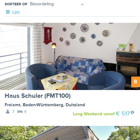
SORTEER OP
Lijst
8
Haus Schuler (FMT100)
Freiamt
,
Baden-Württemberg
,
Duitsland
7
4
€ 517
Lang Weekend
vanaf