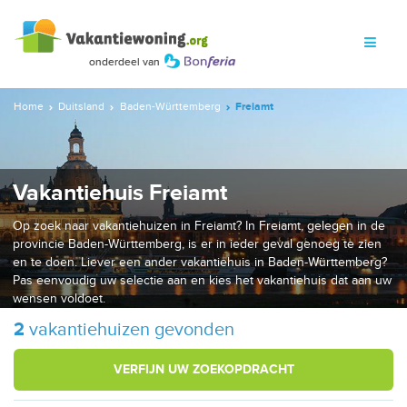
Home
Duitsland
Baden-Württemberg
Freiamt
Vakantiehuis Freiamt
Op zoek naar vakantiehuizen in Freiamt? In Freiamt, gelegen in de
provincie Baden-Württemberg, is er in ieder geval genoeg te zien
en te doen. Liever een ander vakantiehuis in Baden-Württemberg?
Pas eenvoudig uw selectie aan en kies het vakantiehuis dat aan uw
wensen voldoet.
2
vakantiehuizen gevonden
VERFIJN UW ZOEKOPDRACHT