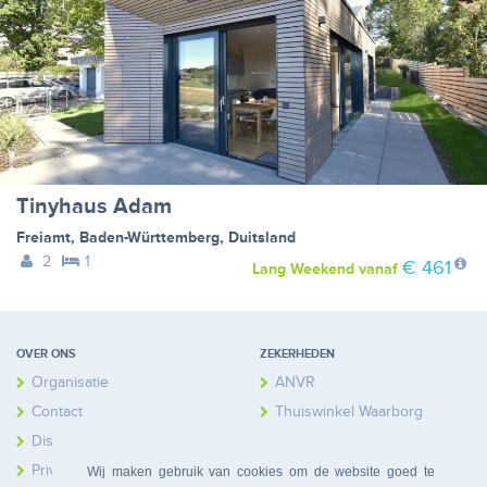
Tinyhaus Adam
Freiamt
,
Baden-Württemberg
,
Duitsland
2
1
€ 461
Lang Weekend
vanaf
OVER ONS
ZEKERHEDEN
Organisatie
ANVR
Contact
Thuiswinkel Waarborg
Disclaimer
Calamiteitenfonds
Privacy
Wij maken gebruik van cookies om de website goed te