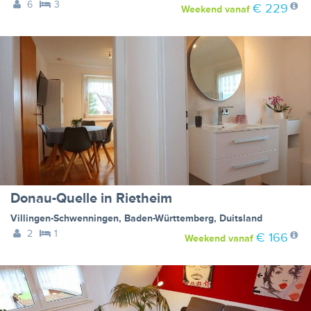
6
3
€ 229
Weekend
vanaf
Donau-Quelle in Rietheim
Villingen-Schwenningen
,
Baden-Württemberg
,
Duitsland
2
1
€ 166
Weekend
vanaf