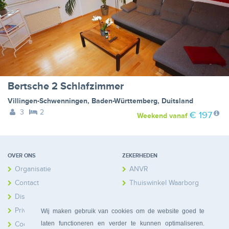
Bertsche 2 Schlafzimmer
Villingen-Schwenningen
,
Baden-Württemberg
,
Duitsland
3
2
€ 197
Weekend
vanaf
OVER ONS
ZEKERHEDEN
Organisatie
ANVR
Contact
Thuiswinkel Waarborg
Disclaimer
Calamiteitenfonds
Privacy
Wij maken gebruik van cookies om de website goed te
laten functioneren en verder te kunnen optimaliseren.
Cookies