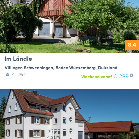
8,4
Im Ländle
Villingen-Schwenningen
,
Baden-Württemberg
,
Duitsland
4
2
€ 289
Weekend
vanaf