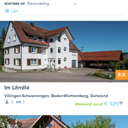
SORTEER OP
Lijst
8,8
Im Ländle
Villingen-Schwenningen
,
Baden-Württemberg
,
Duitsland
6
3
€ 329
Weekend
vanaf