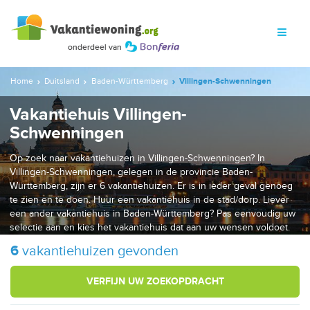
Home
Duitsland
Baden-Württemberg
Villingen-Schwenningen
Vakantiehuis Villingen-
Schwenningen
Op zoek naar vakantiehuizen in Villingen-Schwenningen? In
Villingen-Schwenningen, gelegen in de provincie Baden-
Württemberg, zijn er 6 vakantiehuizen. Er is in ieder geval genoeg
te zien en te doen. Huur een vakantiehuis in de stad/dorp. Liever
een ander vakantiehuis in Baden-Württemberg? Pas eenvoudig uw
selectie aan en kies het vakantiehuis dat aan uw wensen voldoet.
6
vakantiehuizen gevonden
VERFIJN UW ZOEKOPDRACHT