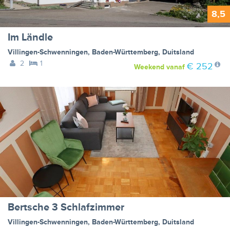
8,5
Im Ländle
Villingen-Schwenningen
,
Baden-Württemberg
,
Duitsland
2
1
€ 252
Weekend
vanaf
Bertsche 3 Schlafzimmer
Villingen-Schwenningen
,
Baden-Württemberg
,
Duitsland