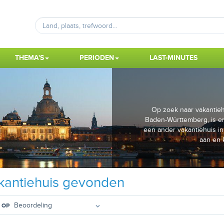
THEMA'S
PERIODEN
LAST-MINUTES
Op zoek naar vakantieh
Baden-Württemberg, is er
een ander vakantiehuis i
aan en 
antiehuis gevonden
 OP