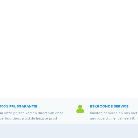
100% PRIJSGARANTIE
BEKROONDE SERVICE
Al onze prijzen komen direct van onze
Klanten beoordelen ons met
verhuurders: altijd de laagste prijs!
gemiddeld cijfer van een 9.