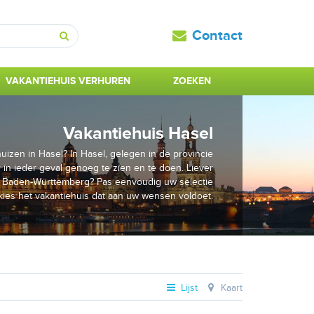
Contact
Zoeken
VAKANTIEHUIS VERHUREN
ZOEKEN
Vakantiehuis Hasel
uizen in Hasel? In Hasel, gelegen in de provincie
 in ieder geval genoeg te zien en te doen. Liever
n Baden-Württemberg? Pas eenvoudig uw selectie
kies het vakantiehuis dat aan uw wensen voldoet.
Lijst
Kaart