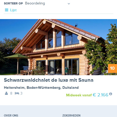
SORTEER OP
Lijst
10
Schwarzwaldchalet de luxe mit Sauna
Heitersheim
,
Baden-Württemberg
,
Duitsland
8
3
€ 2.166
Midweek
vanaf
OVER ONS
ZEKERHEDEN