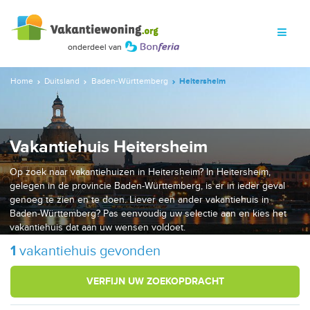
Home
Duitsland
Baden-Württemberg
Heitersheim
Vakantiehuis Heitersheim
Op zoek naar vakantiehuizen in Heitersheim? In Heitersheim,
gelegen in de provincie Baden-Württemberg, is er in ieder geval
genoeg te zien en te doen. Liever een ander vakantiehuis in
Baden-Württemberg? Pas eenvoudig uw selectie aan en kies het
vakantiehuis dat aan uw wensen voldoet.
1
vakantiehuis gevonden
VERFIJN UW ZOEKOPDRACHT