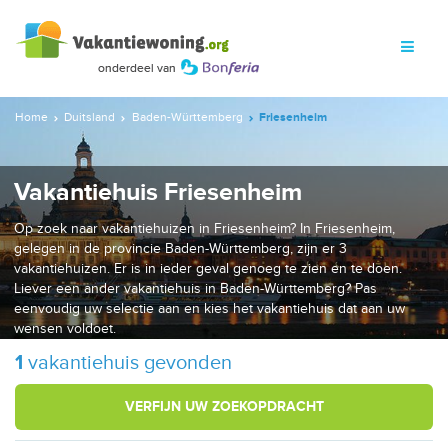
Home
Duitsland
Baden-Württemberg
Friesenheim
Vakantiehuis Friesenheim
Op zoek naar vakantiehuizen in Friesenheim? In Friesenheim,
gelegen in de provincie Baden-Württemberg, zijn er 3
vakantiehuizen. Er is in ieder geval genoeg te zien en te doen.
Liever een ander vakantiehuis in Baden-Württemberg? Pas
eenvoudig uw selectie aan en kies het vakantiehuis dat aan uw
wensen voldoet.
1
vakantiehuis gevonden
VERFIJN UW ZOEKOPDRACHT