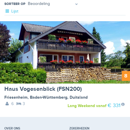
SORTEER OP
Lijst
8
Haus Vogesenblick (FSN200)
Friesenheim
,
Baden-Württemberg
,
Duitsland
6
3
€ 331
Lang Weekend
vanaf
OVER ONS
ZEKERHEDEN