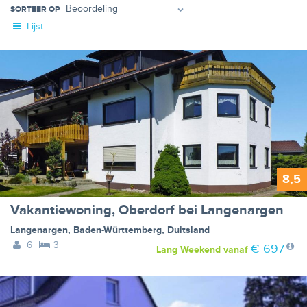
SORTEER OP
Lijst
8,5
Vakantiewoning, Oberdorf bei Langenargen
Langenargen
,
Baden-Württemberg
,
Duitsland
6
3
€ 697
Lang Weekend
vanaf