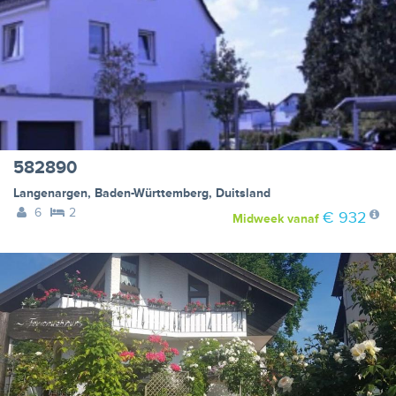
582890
Langenargen
,
Baden-Württemberg
,
Duitsland
6
2
€ 932
Midweek
vanaf