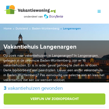
Home
Duitsland
Baden-Württemberg
Langenargen
Vakantiehuis Langenargen
Op zoek naar vakantiehuizen in Langenargen? In Langenargen,
gelegen in de provincie Baden-Württemberg, zijn er 16
vakantiehuizen. Er is in ieder geval genoeg te zien en te doen.
Denk bijvoorbeeld aan paardrijden. Liever een ander vakantiehuis
in Baden-Württemberg? Pas eenvoudig uw selectie aan en kies het
vakantiehuis dat aan uw wensen voldoet.
3
vakantiehuizen gevonden
VERFIJN UW ZOEKOPDRACHT