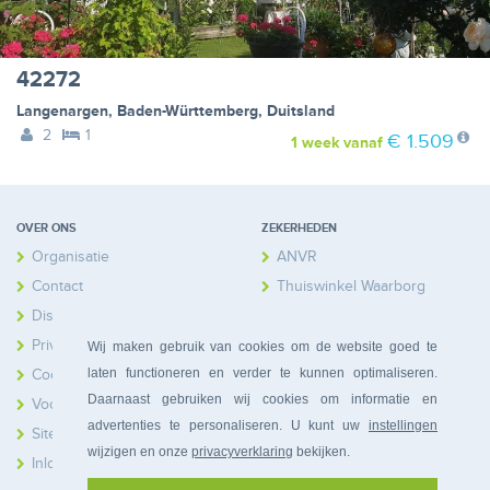
42272
Langenargen
,
Baden-Württemberg
,
Duitsland
2
1
€ 1.509
1 week
vanaf
OVER ONS
ZEKERHEDEN
Organisatie
ANVR
Contact
Thuiswinkel Waarborg
Disclaimer
Calamiteitenfonds
Privacy
Wij maken gebruik van cookies om de website goed te
laten functioneren en verder te kunnen optimaliseren.
Cookies
Daarnaast gebruiken wij cookies om informatie en
Voorwaarden
advertenties te personaliseren. U kunt uw
instellingen
Sitemap
wijzigen en onze
privacyverklaring
bekijken.
Inloggen Huiseigenaren