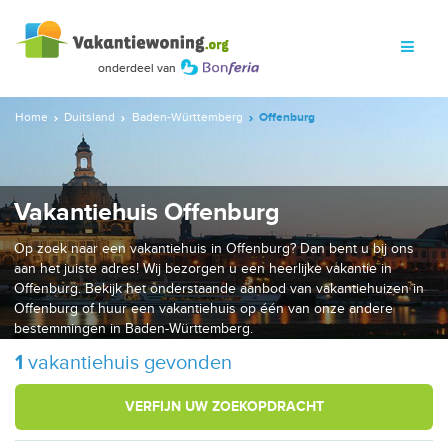
Home
Duitsland
Baden-Württemberg
Offenburg
Vakantiehuis Offenburg
Op zoek naar een vakantiehuis in Offenburg? Dan bent u bij ons
aan het juiste adres! Wij bezorgen u een heerlijke vakantie in
Offenburg. Bekijk het onderstaande aanbod van vakantiehuizen in
Offenburg of huur een vakantiehuis op één van onze andere
bestemmingen in Baden-Württemberg.
1
vakantiehuis gevonden
VERFIJN UW ZOEKOPDRACHT