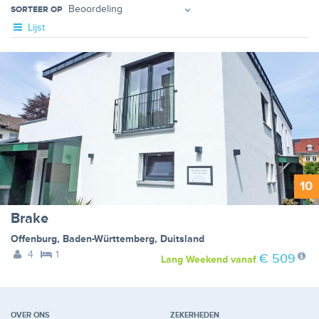
SORTEER OP
Lijst
10
Brake
Offenburg
,
Baden-Württemberg
,
Duitsland
4
1
€ 509
Lang Weekend
vanaf
OVER ONS
ZEKERHEDEN