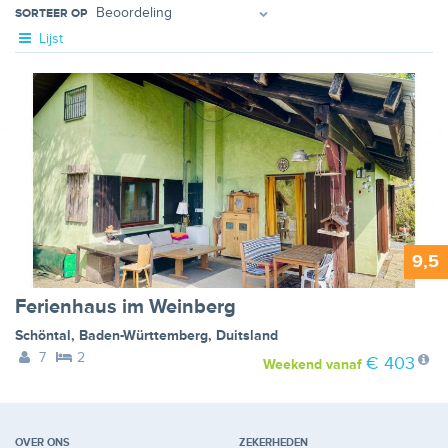
SORTEER OP
Lijst
9,5
Ferienhaus im Weinberg
Schöntal
,
Baden-Württemberg
,
Duitsland
7
2
€ 403
Weekend
vanaf
OVER ONS
ZEKERHEDEN