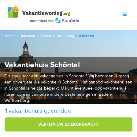
Home
Duitsland
Baden-Württemberg
Schöntal
Vakantiehuis Schöntal
Op zoek naar een vakantiehuis in Schöntal? Wij bezorgen u graag
een onvergetelijke vakantie in Schöntal. Het aanbod vakantiehuizen
in Schöntal is helaas beperkt. U kunt eventueel ook vakantiehuis
huren op één van onze andere bestemmingen in Baden-
Württemberg.
1
vakantiehuis gevonden
VERFIJN UW ZOEKOPDRACHT