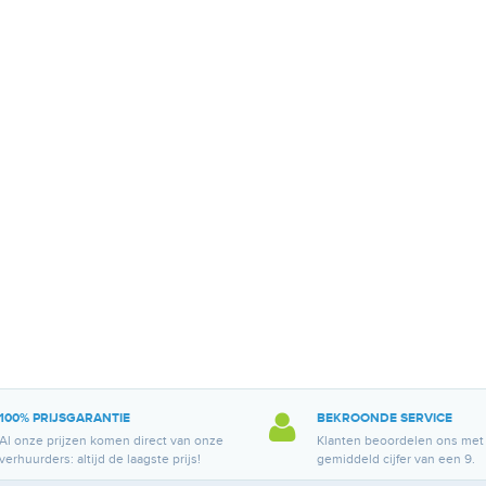
100% PRIJSGARANTIE
BEKROONDE SERVICE
Al onze prijzen komen direct van onze
Klanten beoordelen ons met
verhuurders: altijd de laagste prijs!
gemiddeld cijfer van een 9.