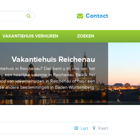
Contact
Zoeken
VAKANTIEHUIS VERHUREN
ZOEKEN
Vakantiehuis Reichenau
tiehuis in Reichenau? Dan bent u bij ons aan het
 u een heerlijke vakantie in Reichenau. Bekijk het
od van vakantiehuizen in Reichenau of huur een
nze andere bestemmingen in Baden-Württemberg.
Lijst
Kaart