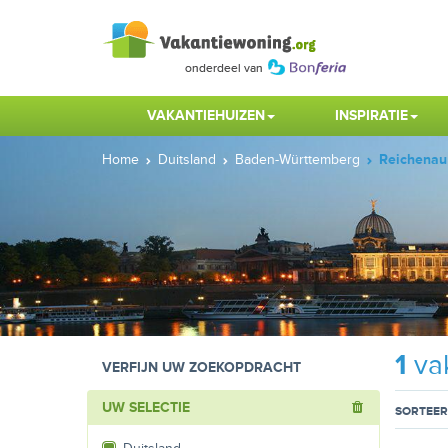
VAKANTIEHUIZEN
INSPIRATIE
Home
Duitsland
Baden-Württemberg
Reichenau
1
vak
VERFIJN UW ZOEKOPDRACHT
UW SELECTIE
SORTEER