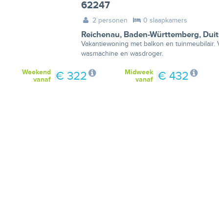
62247
2 personen
0 slaapkamers
Reichenau
,
Baden-Württemberg
,
Duit
Vakantiewoning met balkon en tuinmeubilair. Vo
wasmachine en wasdroger.
Weekend
Midweek
€ 322
€ 432
vanaf
vanaf