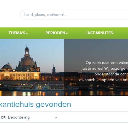
THEMA'S
PERIODEN
LAST-MINUTES
Op zoek naar een vakan
juiste adres! Wij bezorgen
onderstaande aanb
vakantiehuis op één van o
antiehuis gevonden
 OP