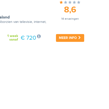
8,6
sland
14 ervaringen
orzien van televisie, internet,
1 week
€ 720
MEER INFO
vanaf