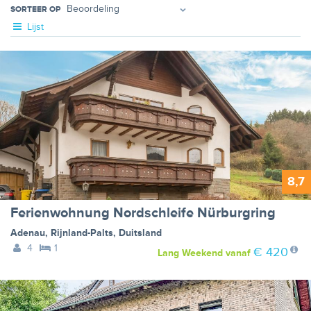
SORTEER OP
Lijst
8,7
Ferienwohnung Nordschleife Nürburgring
Adenau
,
Rijnland-Palts
,
Duitsland
4
1
€ 420
Lang Weekend
vanaf