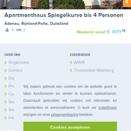
4
Apartmenthaus Spiegelkurve bis 4 Personen
Adenau
,
Rijnland-Palts
,
Duitsland
4
2
€ 409
Weekend
vanaf
OVER ONS
ZEKERHEDEN
Organisatie
ANVR
Contact
Thuiswinkel Waarborg
Disclaimer
Calamiteitenfonds
Privacy
Wij maken gebruik van cookies om de website goed te
laten functioneren en verder te kunnen optimaliseren.
Cookies
Daarnaast gebruiken wij cookies om informatie en
Voorwaarden
advertenties te personaliseren. U kunt uw
instellingen
Sitemap
wijzigen en onze
privacyverklaring
bekijken.
Inloggen Huiseigenaren
Cookies accepteren