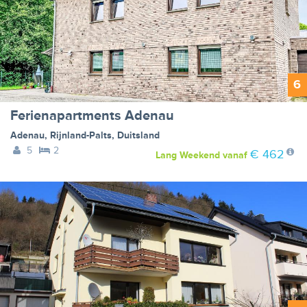
6
Ferienapartments Adenau
Adenau
,
Rijnland-Palts
,
Duitsland
5
2
€ 462
Lang Weekend
vanaf