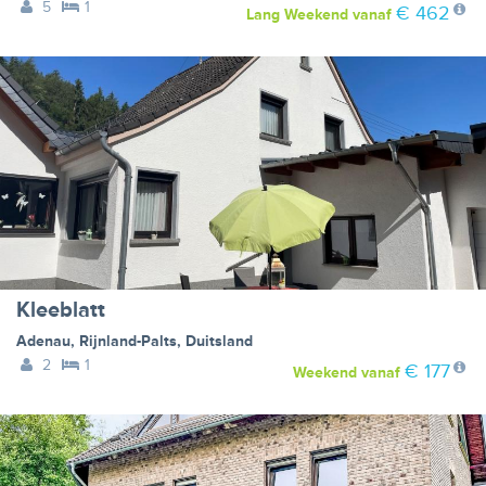
5
1
€ 462
Lang Weekend
vanaf
Kleeblatt
Adenau
,
Rijnland-Palts
,
Duitsland
2
1
€ 177
Weekend
vanaf