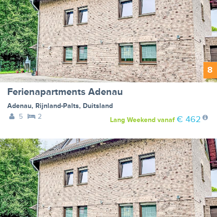
8
Ferienapartments Adenau
Adenau
,
Rijnland-Palts
,
Duitsland
5
2
€ 462
Lang Weekend
vanaf