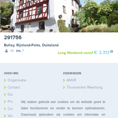
291756
Bullay
,
Rijnland-Palts
,
Duitsland
14
7
€ 3.313
Lang Weekend
vanaf
OVER ONS
ZEKERHEDEN
Organisatie
ANVR
Contact
Thuiswinkel Waarborg
Disclaimer
Calamiteitenfonds
Privacy
Wij maken gebruik van cookies om de website goed te
laten functioneren en verder te kunnen optimaliseren.
Cookies
Daarnaast gebruiken wij cookies om informatie en
Voorwaarden