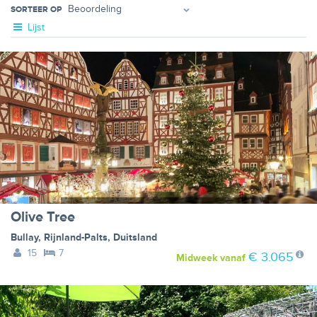
SORTEER OP
Lijst
Olive Tree
Bullay
,
Rijnland-Palts
,
Duitsland
15
7
€ 3.065
Midweek
vanaf