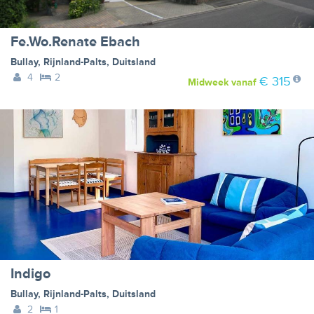
Fe.Wo.Renate Ebach
Bullay
,
Rijnland-Palts
,
Duitsland
4
2
€ 315
Midweek
vanaf
Indigo
Bullay
,
Rijnland-Palts
,
Duitsland
2
1