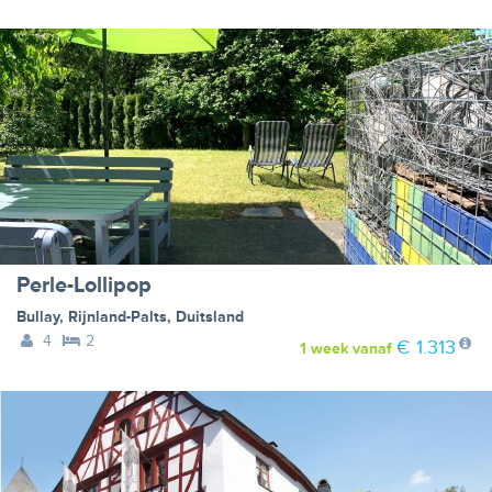
Perle-Lollipop
Bullay
,
Rijnland-Palts
,
Duitsland
4
2
€ 1.313
1 week
vanaf