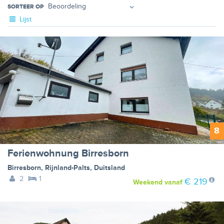
SORTEER OP
Lijst
8
Ferienwohnung Birresborn
Birresborn
,
Rijnland-Palts
,
Duitsland
2
1
€ 219
Weekend
vanaf