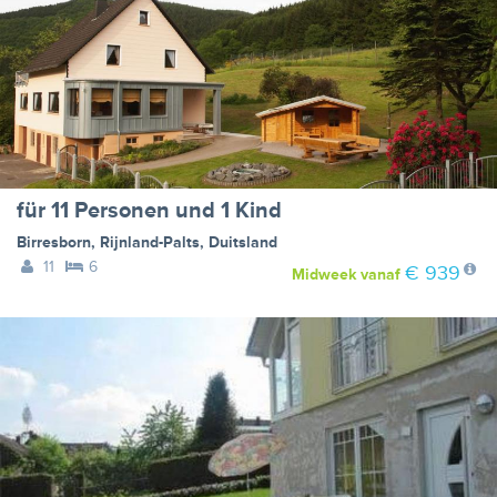
für 11 Personen und 1 Kind
Birresborn
,
Rijnland-Palts
,
Duitsland
11
6
€ 939
Midweek
vanaf