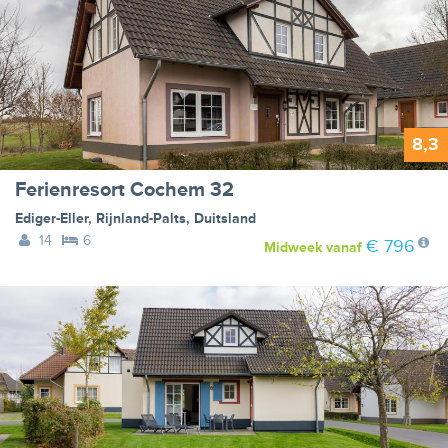
8,3
Ferienresort Cochem 32
Ediger-Eller
,
Rijnland-Palts
,
Duitsland
14
6
€ 796
Midweek
vanaf