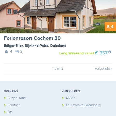
8,4
Ferienresort Cochem 30
Ediger-Eller
,
Rijnland-Palts
,
Duitsland
4
2
€ 357
Lang Weekend
vanaf
1 van 2
volgende ›
OVER ONS
ZEKERHEDEN
Organisatie
ANVR
Contact
Thuiswinkel Waarborg
Disclaimer
Calamiteitenfonds