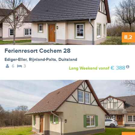
8,2
Ferienresort Cochem 28
Ediger-Eller
,
Rijnland-Palts
,
Duitsland
6
3
€ 388
Lang Weekend
vanaf