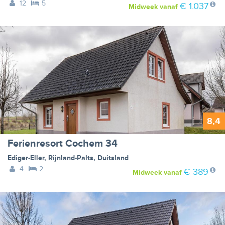
12
5
€ 1.037
Midweek
vanaf
8,4
Ferienresort Cochem 34
Ediger-Eller
,
Rijnland-Palts
,
Duitsland
4
2
€ 389
Midweek
vanaf