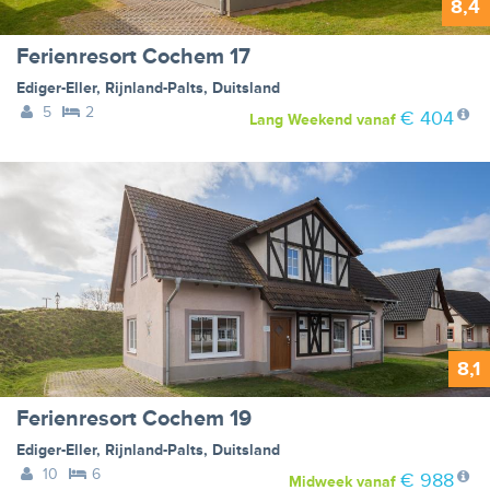
8,4
Ferienresort Cochem 17
Ediger-Eller
,
Rijnland-Palts
,
Duitsland
5
2
€ 404
Lang Weekend
vanaf
8,1
Ferienresort Cochem 19
Ediger-Eller
,
Rijnland-Palts
,
Duitsland
10
6
€ 988
Midweek
vanaf