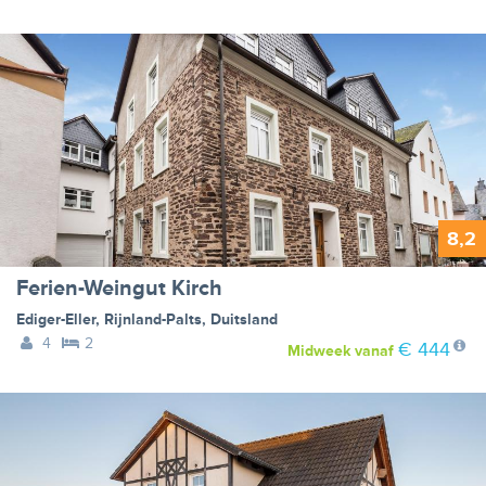
8,2
Ferien-Weingut Kirch
Ediger-Eller
,
Rijnland-Palts
,
Duitsland
4
2
€ 444
Midweek
vanaf