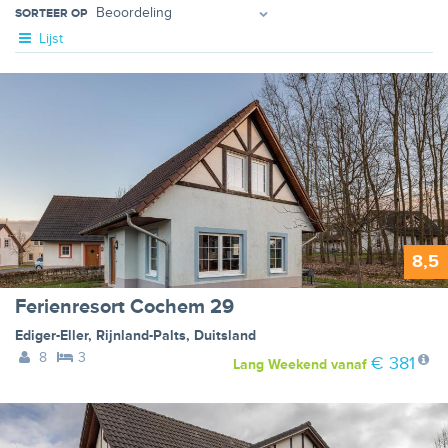
SORTEER OP
Lijst
8,5
Ferienresort Cochem 29
Ediger-Eller
,
Rijnland-Palts
,
Duitsland
8
3
€ 381
Lang Weekend
vanaf