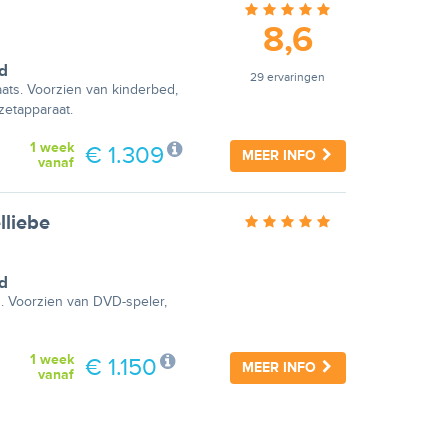
8,6
d
29 ervaringen
aats. Voorzien van kinderbed,
ezetapparaat.
1 week
€ 1.309
MEER INFO
vanaf
lliebe
d
n. Voorzien van DVD-speler,
1 week
€ 1.150
MEER INFO
vanaf