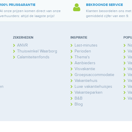
100% PRIJSGARANTIE
BEKROONDE SERVICE
Al onze prijzen komen direct van onze
Klanten beoordelen ons met
verhuurders: altijd de laagste prijs!
gemiddeld cijfer van een 9.
ZEKERHEDEN
INSPIRATIE
POPU
ANVR
Last-minutes
Na
Thuiswinkel Waarborg
Perioden
Va
Calamiteitenfonds
Thema's
Va
Aanbieders
Va
Visvakantie
Va
Groepsaccommodatie
Va
Vakantiehuis
Va
en
Luxe vakantiehuisjes
Va
Vakantieparken
Va
B&B
Va
Blog