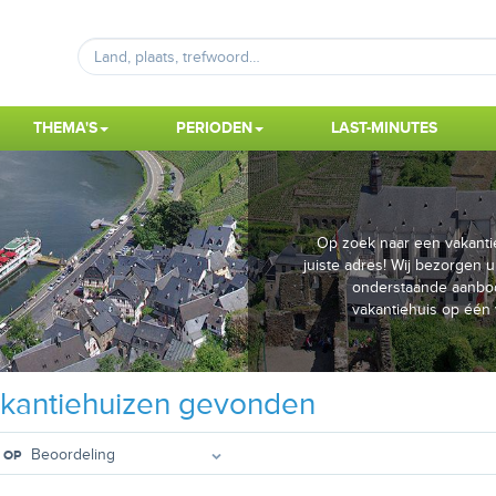
THEMA'S
PERIODEN
LAST-MINUTES
Op zoek naar een vakantie
juiste adres! Wij bezorgen u
onderstaande aanbod
vakantiehuis op één 
kantiehuizen gevonden
 OP