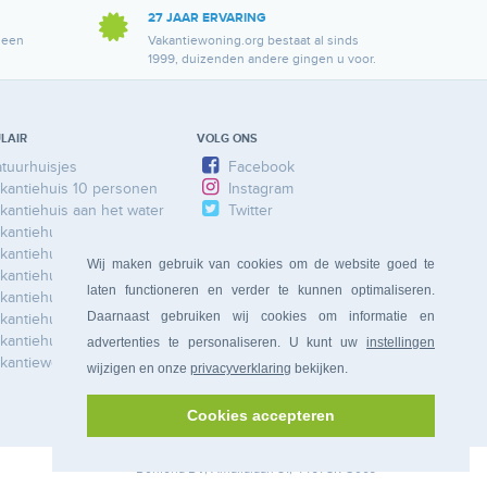
27 JAAR ERVARING
 een
Vakantiewoning.org bestaat al sinds
1999, duizenden andere gingen u voor.
LAIR
VOLG ONS
tuurhuisjes
Facebook
kantiehuis 10 personen
Instagram
kantiehuis aan het water
Twitter
kantiehuis Ardennen
kantiehuis Duitsland
Wij maken gebruik van cookies om de website goed te
kantiehuis Frankrijk
laten functioneren en verder te kunnen optimaliseren.
kantiehuis Limburg
Daarnaast gebruiken wij cookies om informatie en
kantiehuis Nederland
kantiehuis Spanje
advertenties te personaliseren. U kunt uw
instellingen
kantiewoning
wijzigen en onze
privacyverklaring
bekijken.
Cookies accepteren
Bonferia
BV, Amalialaan 81, 4461 SR Goes