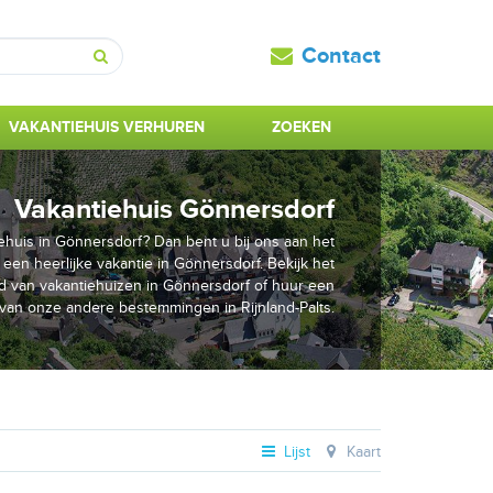
Contact
Zoeken
VAKANTIEHUIS VERHUREN
ZOEKEN
Vakantiehuis Gönnersdorf
huis in Gönnersdorf? Dan bent u bij ons aan het
 een heerlijke vakantie in Gönnersdorf. Bekijk het
 van vakantiehuizen in Gönnersdorf of huur een
van onze andere bestemmingen in Rijnland-Palts.
Lijst
Kaart